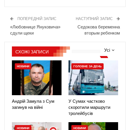
ПОПЕРЕДНІЙ ЗАПИС
НАСТУПНИЙ ЗАПИС
«Любовнице Януковича»
Седокова беременна
сдули щеки
вторым ребенком
Усі
СХОЖІ ЗАПИСИ
НОВИНИ
ГОЛОВНЕ ЗА ДЕНЬ
Андрій Замула з Сум
У Сумах частково
загинув на війні
скоротили маршрути
тролейбусів
НОВИНИ
НОВИНИ