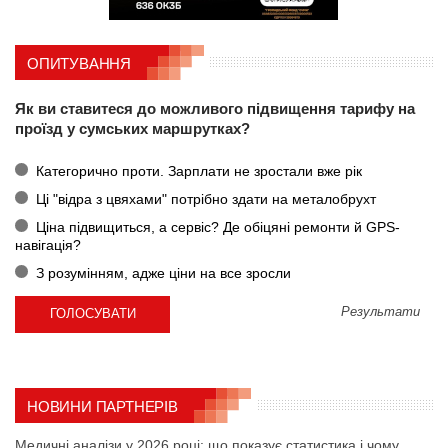
ОПИТУВАННЯ
Як ви ставитеся до можливого підвищення тарифу на
проїзд у сумських маршрутках?
Категорично проти. Зарплати не зростали вже рік
Ці "відра з цвяхами" потрібно здати на металобрухт
Ціна підвищиться, а сервіс? Де обіцяні ремонти й GPS-
навігація?
З розумінням, адже ціни на все зросли
Результати
НОВИНИ ПАРТНЕРІВ
Медичні аналізи у 2026 році: що показує статистика і чому