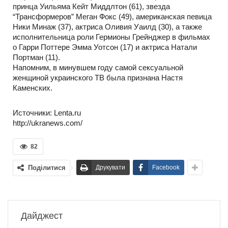
принца Уильяма Кейт Миддлтон (61), звезда
“Трансформеров” Меган Фокс (49), американская певица
Ники Минаж (37), актриса Оливия Уаилд (30), а также
исполнительница роли Гермионы Грейнджер в фильмах
о Гарри Поттере Эмма Уотсон (17) и актриса Натали
Портман (11).
Напомним, в минувшем году самой сексуальной
женщиной украинского ТВ была признана Настя
Каменских.
Источники: Lenta.ru
http://ukranews.com/
82
Поділитися
Друкувати
Facebook
Дайджест