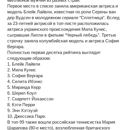
миллионов мужчин из разных стран.
Первое место в списке заняла американская актриса и
модель Блейк Лайвли, известная по роли Серены ван
дер Вудсен в молодежном сериале “Сплетница”. Вслед
за 23-летней актрисой в топ-листе расположилась
актриса украинского происхождения Мила Кунис,
сыгравшая Лилли в фильме “Черный лебедь”. Третью
строчку заняла колумбийская модель и актриса София
Вергара.
Полностью первая десятка рейтинга выглядит
следующим образом:
1. Блейк Лайвли
2. Мила Кунис
3. София Вергара
4. Селита Ибэнкс
5. Миранда Керр
6. Шерил Коул
7. Скарлетт Йоханссон
8. Кэти Перри
9. Энн Хэтэуэй
10. Джессика Паре.
В топ-99 также вошли российская теннисистка Мария
Шарапова (80-е место), возлюбленная британского