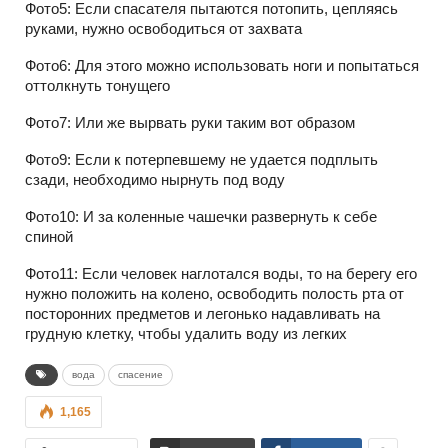
Фото5: Если спасателя пытаются потопить, цепляясь
руками, нужно освободиться от захвата
Фото6: Для этого можно использовать ноги и попытаться
оттолкнуть тонущего
Фото7: Или же вырвать руки таким вот образом
Фото9: Если к потерпевшему не удается подплыть
сзади, необходимо нырнуть под воду
Фото10: И за коленные чашечки развернуть к себе
спиной
Фото11: Если человек наглотался воды, то на берегу его
нужно положить на колено, освободить полость рта от
посторонних предметов и легонько надавливать на
грудную клетку, чтобы удалить воду из легких
вода
спасение
1,165