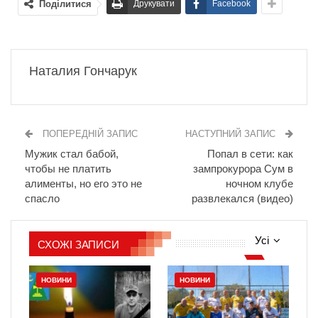
Поділитися
Друкувати
Facebook
Наталия Гончарук
ПОПЕРЕДНІЙ ЗАПИС
НАСТУПНИЙ ЗАПИС
Мужик стал бабой,
Попал в сети: как
чтобы не платить
зампрокурора Сум в
алименты, но его это не
ночном клубе
спасло
развлекался (видео)
Усі
СХОЖІ ЗАПИСИ
НОВИНИ
НОВИНИ