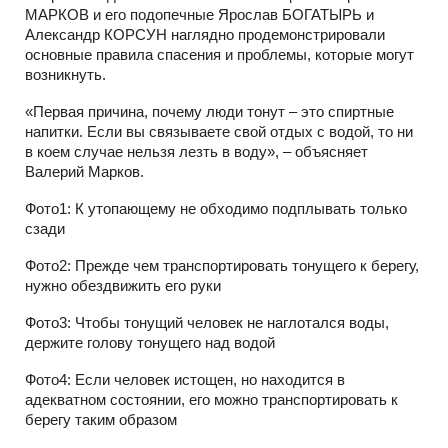
МАРКОВ и его подопечные Ярослав БОГАТЫРЬ и
Александр КОРСУН наглядно продемонстрировали
основные правила спасения и проблемы, которые могут
возникнуть.
«Первая причина, почему люди тонут – это спиртные
напитки. Если вы связываете свой отдых с водой, то ни
в коем случае нельзя лезть в воду», – объясняет
Валерий Марков.
Фото1: К утопающему не обходимо подплывать только
сзади
Фото2: Прежде чем транспортировать тонущего к берегу,
нужно обездвижить его руки
Фото3: Чтобы тонущий человек не наглотался воды,
держите голову тонущего над водой
Фото4: Если человек истощен, но находится в
адекватном состоянии, его можно транспортировать к
берегу таким образом