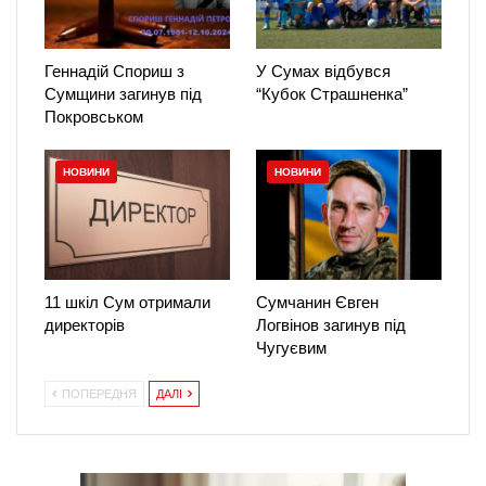
Геннадій Спориш з
У Сумах відбувся
Сумщини загинув під
“Кубок Страшненка”
Покровськом
НОВИНИ
НОВИНИ
11 шкіл Сум отримали
Сумчанин Євген
директорів
Логвінов загинув під
Чугуєвим
ПОПЕРЕДНЯ
ДАЛІ