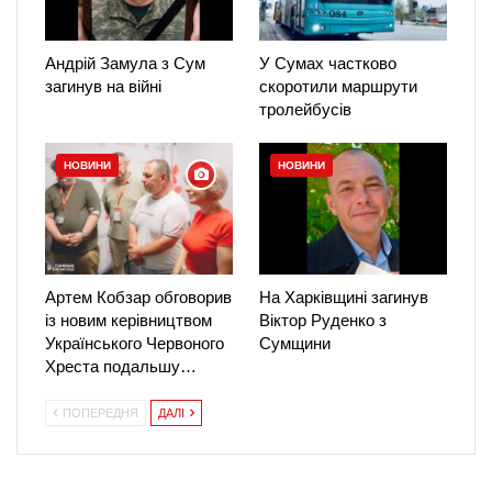
Андрій Замула з Сум
У Сумах частково
загинув на війні
скоротили маршрути
тролейбусів
НОВИНИ
НОВИНИ
Артем Кобзар обговорив
На Харківщині загинув
із новим керівництвом
Віктор Руденко з
Українського Червоного
Сумщини
Хреста подальшу…
ПОПЕРЕДНЯ
ДАЛІ