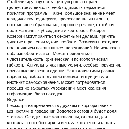
Стабилизирующую и защитную роль сыграет
целеустремленность, необходимость держаться
принятой программы. Также, большое значение имеет
юридическая поддержка, профессиональный опыт,
профильное образование, хорошее резюме, стройная
система личных убеждений и критериев. Козерог
Козероги могут заняться секретными делами, принять
участие в решении чужих проблем. Возможны поступки
под влиянием накопившихся переживаний. Не исключен
соблазн обойти закон. Может пригодиться
чувствительность, физическая и психологическая
гибкость. Актуальны частные услуги, особые поручения,
приватные встречи и сделки. Если допустимы разные
варианты, выбрать лучший поможет интуиция или
инстинкт самосохранения. Может потребоваться
посещение закрытых учреждений, мест хранения
информации, бюро находок.
Водолей
Несмотря на преданность друзьям и корпоративным
ценностям, в поведении Водолеев сегодня будет доля
эгоизма. Сегодня вы эмоциональны, открыты для
контакта, способны ярко и весьма конкретно излагать
свои мысли, красноречиво защищать свои права,