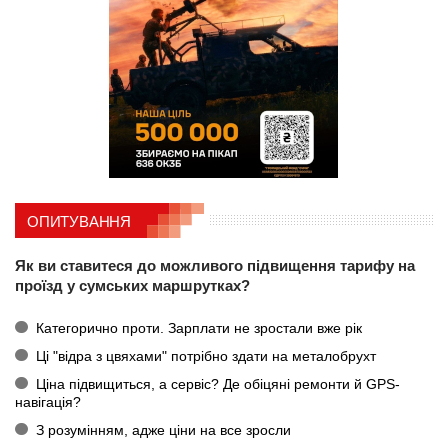
ОПИТУВАННЯ
Як ви ставитеся до можливого підвищення тарифу на
проїзд у сумських маршрутках?
Категорично проти. Зарплати не зростали вже рік
Ці "відра з цвяхами" потрібно здати на металобрухт
Ціна підвищиться, а сервіс? Де обіцяні ремонти й GPS-
навігація?
З розумінням, адже ціни на все зросли