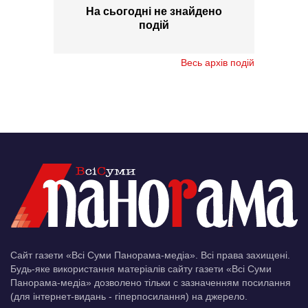
На сьогодні не знайдено
подій
Весь архів подій
Сайт газети «Всі Суми Панорама-медіа». Всі права захищені.
Будь-яке використання матеріалів сайту газети «Всі Суми
Панорама-медіа» дозволено тільки c зазначенням посилання
(для інтернет-видань - гіперпосилання) на джерело.