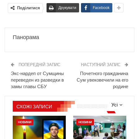
Поділитися
Друкувати
Facebook
Панорама
ПОПЕРЕДНІЙ ЗАПИС
НАСТУПНИЙ ЗАПИС
Экс-нардеп от Сумщины
Почетного гражданина
переведен из разведки в
Сум увековечили на его
замы главы СБУ
родине
Усі
СХОЖІ ЗАПИСИ
НОВИНИ
НОВИНИ