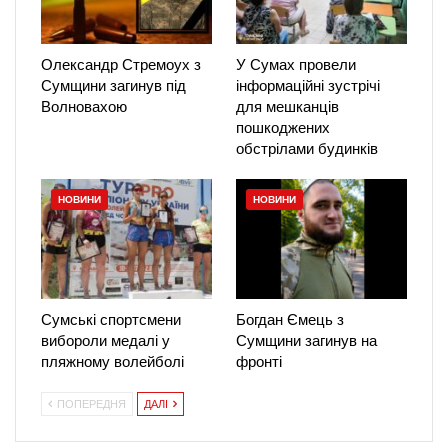
Олександр Стремоух з
У Сумах провели
Сумщини загинув під
інформаційні зустрічі
Волновахою
для мешканців
пошкоджених
обстрілами будинків
НОВИНИ
НОВИНИ
Сумські спортсмени
Богдан Ємець з
вибороли медалі у
Сумщини загинув на
пляжному волейболі
фронті
ПОПЕРЕДНЯ
ДАЛІ