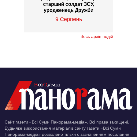
старший солдат ЗСУ,
уродженець Дружби
9 Серпень
Весь архів подій
Сайт газети «Всі Суми Панорама-медіа». Всі права захищені.
Будь-яке використання матеріалів сайту газети «Всі Суми
Панорама-медіа» дозволено тільки c зазначенням посилання