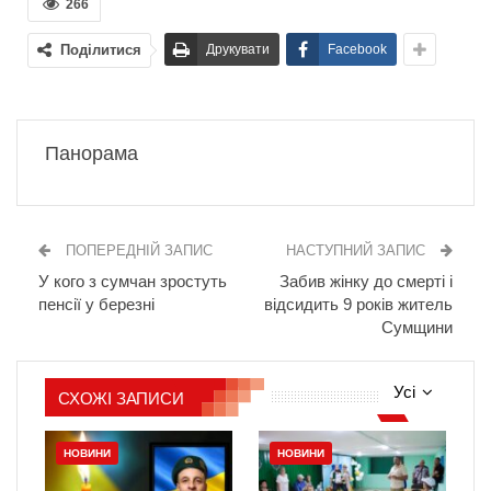
266
Поділитися
Друкувати
Facebook
Панорама
ПОПЕРЕДНІЙ ЗАПИС
НАСТУПНИЙ ЗАПИС
У кого з сумчан зростуть
Забив жінку до смерті і
пенсії у березні
відсидить 9 років житель
Сумщини
Усі
СХОЖІ ЗАПИСИ
НОВИНИ
НОВИНИ