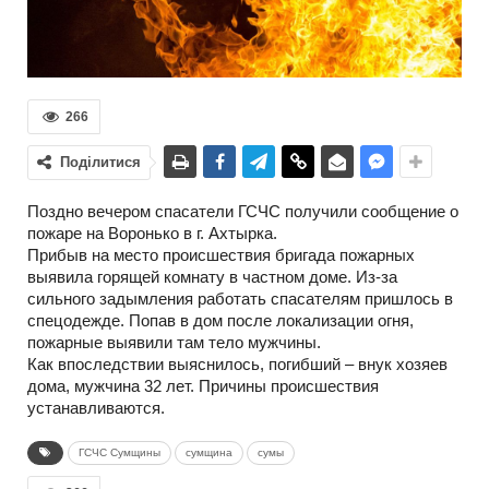
266
Поділитися
Поздно вечером спасатели ГСЧС получили сообщение о
пожаре на Воронько в г. Ахтырка.
Прибыв на место происшествия бригада пожарных
выявила горящей комнату в частном доме. Из-за
сильного задымления работать спасателям пришлось в
спецодежде. Попав в дом после локализации огня,
пожарные выявили там тело мужчины.
Как впоследствии выяснилось, погибший – внук хозяев
дома, мужчина 32 лет. Причины происшествия
устанавливаются.
ГСЧС Сумщины
сумщина
сумы