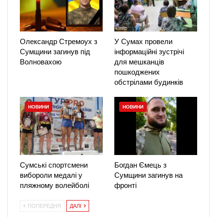
Олександр Стремоух з
У Сумах провели
Сумщини загинув під
інформаційні зустрічі
Волновахою
для мешканців
пошкоджених
обстрілами будинків
НОВИНИ
НОВИНИ
Сумські спортсмени
Богдан Ємець з
вибороли медалі у
Сумщини загинув на
пляжному волейболі
фронті
ПОПЕРЕДНЯ
ДАЛІ