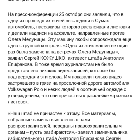
На пресс-конференции 25 октября они заявили, что в
одну из прошедших ночей выследили в Сумах
автомобиль, пассажиры которого расклеивали листовки
и делали надписи на асфальте, направленные против
Олега Медуницы. Эту машину якобы сопровождала еще
одна с группой контроля. «Одна из этих машин не один
раз была замечена на встречах Олега Медуницы», –
заявил Сергей КОЖУШКО, активист штаба Анатолия
Епифанова. В тоже время журналистам не было
представлено никаких видеозаписей, которые бы
подтверждали эти слова. Им показали только видео
застрявшего в грязи на проселочной дороге автомобиля
Volkswagen Polo и неких людей в охотничьей одежде с
утверждением, что они причастны к расклейке «грязных»
листовок.
«Наш штаб не причастен к этому. Все материалы,
собранные нами на выявленных нами
распространителей, переданы правоохранительным
органам – пусть разбираются»,- заявил замначальника
избирательного штаба Анатолия Епифанова Сергей