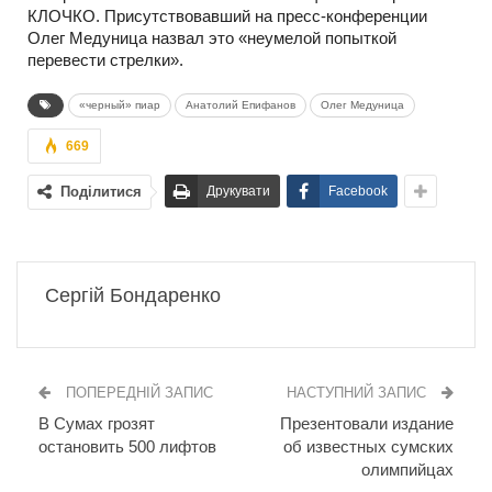
КЛОЧКО. Присутствовавший на пресс-конференции
Олег Медуница назвал это «неумелой попыткой
перевести стрелки».
«черный» пиар
Анатолий Епифанов
Олег Медуница
669
Поділитися
Друкувати
Facebook
Сергій Бондаренко
ПОПЕРЕДНІЙ ЗАПИС
НАСТУПНИЙ ЗАПИС
В Сумах грозят
Презентовали издание
остановить 500 лифтов
об известных сумских
олимпийцах