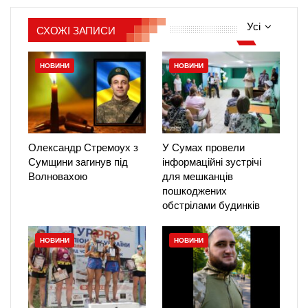
Усі
СХОЖІ ЗАПИСИ
НОВИНИ
НОВИНИ
Олександр Стремоух з
У Сумах провели
Сумщини загинув під
інформаційні зустрічі
Волновахою
для мешканців
пошкоджених
обстрілами будинків
НОВИНИ
НОВИНИ