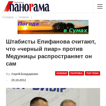
Головна
Новини
Штабисты Епифанова считают,
что «черный пиар» против
Медуницы распространяет он
сам
НОВИНИ
ПОЛІТИКА
ТОП ТЕМА
Від
Сергій Бондаренко
25.10.2012