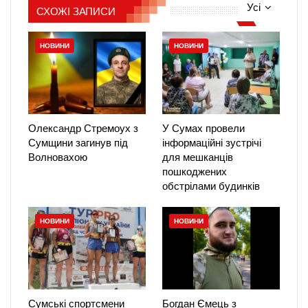
Усі
СХОЖІ ЗАПИСИ
НОВИНИ
НОВИНИ
Олександр Стремоух з
У Сумах провели
Сумщини загинув під
інформаційні зустрічі
Волновахою
для мешканців
пошкоджених
обстрілами будинків
НОВИНИ
НОВИНИ
Сумські спортсмени
Богдан Ємець з