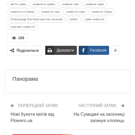
місто суми
новини в сумах
новини сум
новини суми
новости в Сумах
новости сум
новости сумі
новости Сумы
Олександр Баглаєв шостка загинув
сумах
суми новости
сумские новости
186
Поділитися
Друкувати
Facebook
Панорама
ПОПЕРЕДНІЙ ЗАПИС
НАСТУПНИЙ ЗАПИС
Нові букети квітів від
На Сумщині на залізниці
Flowers.ua
загинув хлопець