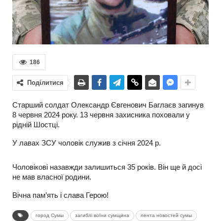
186
Поділитися
Старший солдат Олександр Євгенович Баглаєв загинув
8 червня 2024 року. 13 червня захисника поховали у
рідній Шостці.
У лавах ЗСУ чоловік служив з січня 2024 р.
Чоловікові назавжди залишиться 35 років. Він ще й досі
не мав власної родини.
Вічна пам’ять і слава Герою!
город Сумы
загиблі воїни сумщина
лента новостей сумы