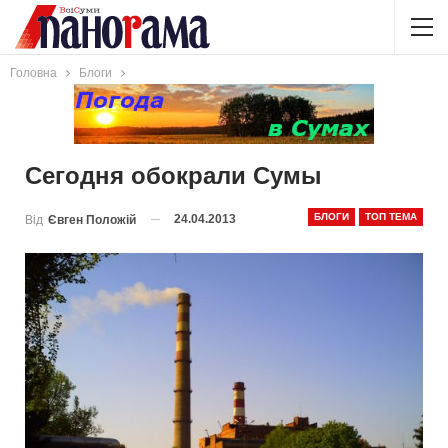
Головна
Блоги
Сегодня обокрали Сумы
БЛОГИ
ТОП ТЕМА
24.04.2013
Від
Євген Положій