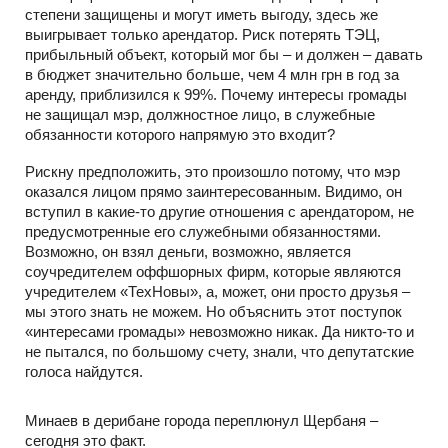
степени защищены и могут иметь выгоду, здесь же
выигрывает только арендатор. Риск потерять ТЭЦ,
прибыльный объект, который мог бы – и должен – давать
в бюджет значительно больше, чем 4 млн грн в год за
аренду, приблизился к 99%. Почему интересы громады
не защищал мэр, должностное лицо, в служебные
обязанности которого напрямую это входит?
Рискну предположить, это произошло потому, что мэр
оказался лицом прямо заинтересованным. Видимо, он
вступил в какие-то другие отношения с арендатором, не
предусмотренные его служебными обязанностями.
Возможно, он взял деньги, возможно, является
соучредителем оффшорных фирм, которые являются
учредителем «ТехНовы», а, может, они просто друзья –
мы этого знать не можем. Но объяснить этот поступок
«интересами громады» невозможно никак. Да никто-то и
не пытался, по большому счету, знали, что депутатские
голоса найдутся.
Минаев в дерибане города переплюнул Щербаня –
сегодня это факт.