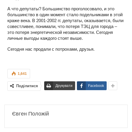
А что депутаты? Большинство проголосовало, и это
большинство в один момент стало подельниками в этой
краже века. В 2001-2002 гг. депутаты, оказывается, были
совестливее, понимали, что потеря ТЭЦ для города –
это потеря энергетической независимости. Сегодня
личные выгоды каждого стоят выше.
Сегодня нас продали с потрохами, друзья.
1,641
Поділитися
Друкувати
Facebook
Євген Положій