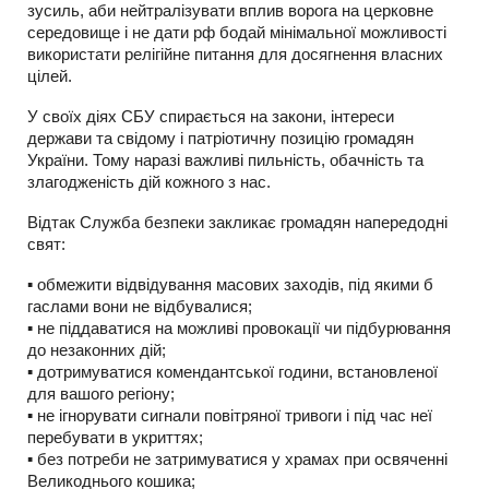
зусиль, аби нейтралізувати вплив ворога на церковне
середовище і не дати рф бодай мінімальної можливості
використати релігійне питання для досягнення власних
цілей.
У своїх діях СБУ спирається на закони, інтереси
держави та свідому і патріотичну позицію громадян
України. Тому наразі важливі пильність, обачність та
злагодженість дій кожного з нас.
Відтак Служба безпеки закликає громадян напередодні
свят:
▪️ обмежити відвідування масових заходів, під якими б
гаслами вони не відбувалися;
▪️ не піддаватися на можливі провокації чи підбурювання
до незаконних дій;
▪️ дотримуватися комендантської години, встановленої
для вашого регіону;
▪️ не ігнорувати сигнали повітряної тривоги і під час неї
перебувати в укриттях;
▪️ без потреби не затримуватися у храмах при освяченні
Великоднього кошика;