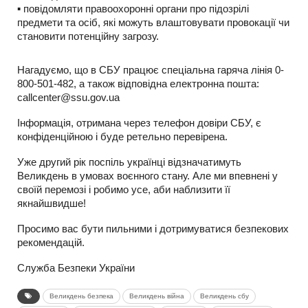
▪️ повідомляти правоохоронні органи про підозрілі
предмети та осіб, які можуть влаштовувати провокації чи
становити потенційну загрозу.
Нагадуємо, що в СБУ працює спеціальна гаряча лінія 0-
800-501-482, а також відповідна електронна пошта:
callcenter@ssu.gov.ua
Інформація, отримана через телефон довіри СБУ, є
конфіденційною і буде ретельно перевірена.
Уже другий рік поспіль українці відзначатимуть
Великдень в умовах воєнного стану. Але ми впевнені у
своїй перемозі і робимо усе, аби наблизити її
якнайшвидше!
Просимо вас бути пильними і дотримуватися безпекових
рекомендацій.
Служба Безпеки України
Великдень безпека
Великдень війна
Великдень сбу