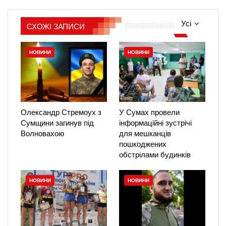
Усі
СХОЖІ ЗАПИСИ
НОВИНИ
НОВИНИ
Олександр Стремоух з
У Сумах провели
Сумщини загинув під
інформаційні зустрічі
Волновахою
для мешканців
пошкоджених
обстрілами будинків
НОВИНИ
НОВИНИ