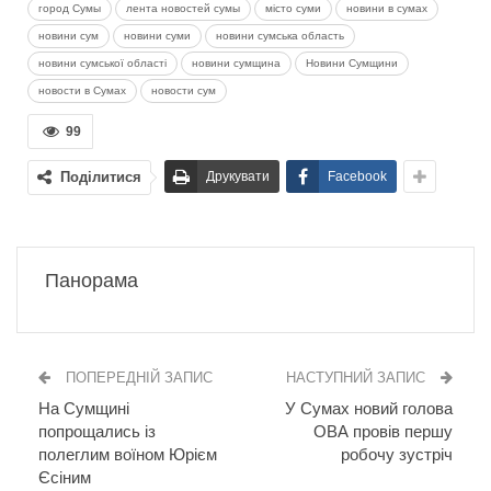
город Сумы
лента новостей сумы
місто суми
новини в сумах
новини сум
новини суми
новини сумська область
новини сумської області
новини сумщина
Новини Сумщини
новости в Сумах
новости сум
99
Поділитися
Друкувати
Facebook
Панорама
ПОПЕРЕДНІЙ ЗАПИС
НАСТУПНИЙ ЗАПИС
На Сумщині
У Сумах новий голова
попрощались із
ОВА провів першу
полеглим воїном Юрієм
робочу зустріч
Єсіним