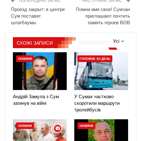
ПОПЕРЕДНІЙ ЗАПИС
НАСТУПНИЙ ЗАПИС
Проезд закрыт: в центре
Помни имя свое! Сумчан
Сум поставят
приглашают почтить
шлагбаумы
память героев ВОВ
Усі
СХОЖІ ЗАПИСИ
НОВИНИ
ГОЛОВНЕ ЗА ДЕНЬ
Андрій Замула з Сум
У Сумах частково
загинув на війні
скоротили маршрути
тролейбусів
НОВИНИ
НОВИНИ