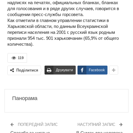
надписях на печатях, официальных бланках, бланках
для голосования и в ряде других случаев, говорится в
сообщении пресс-службы горсовета.
Как отметили в главном управлении статистики в
Харьковской области, по данным Всеукраинской
переписи населения на 2001 г. русский язык родным
признали 954 тыс. 901 харьковчанин (65,9% от общего
количества).
119
Поділитися
Друкувати
Facebook
Панорама
ПОПЕРЕДНІЙ ЗАПИС
НАСТУПНИЙ ЗАПИС
Спасибо за чистые
В Сумах два человека