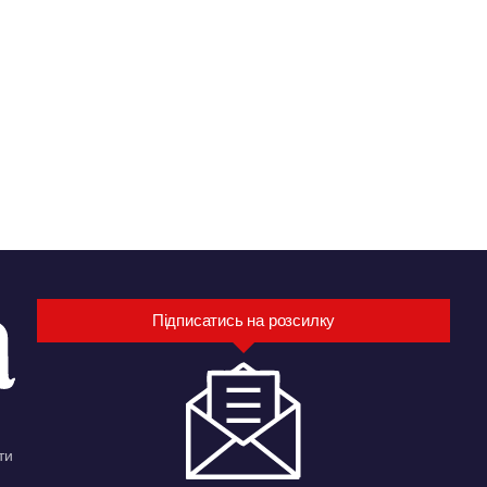
Підписатись на розсилку
ти