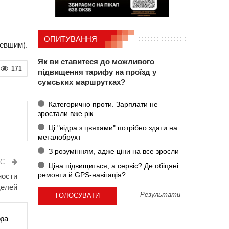
ОПИТУВАННЯ
певшим).
Як ви ставитеся до можливого
171
підвищення тарифу на проїзд у
сумських маршрутках?
Категорично проти. Зарплати не
зростали вже рік
Ці "відра з цвяхами" потрібно здати на
металобрухт
З розумінням, адже ціни на все зросли
ИС
Ціна підвищиться, а сервіс? Де обіцяні
ремонти й GPS-навігація?
ности
делей
Результати
ора