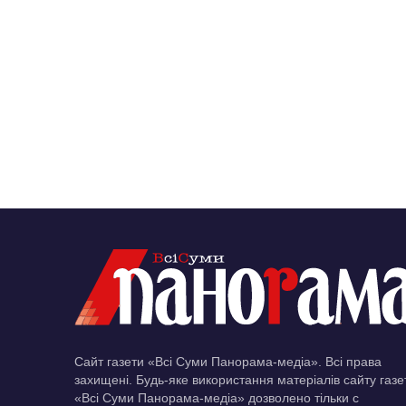
Сайт газети «Всі Суми Панорама-медіа». Всі права
захищені. Будь-яке використання матеріалів сайту газе
«Всі Суми Панорама-медіа» дозволено тільки c