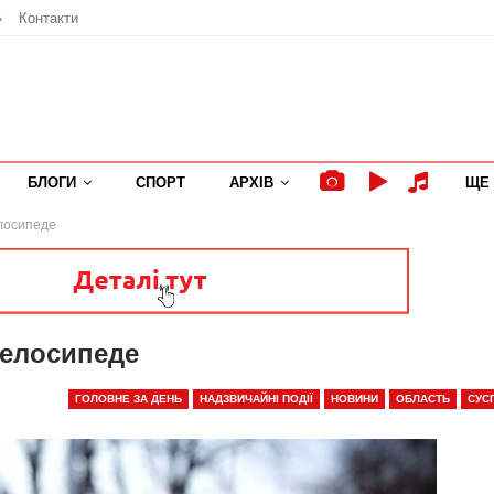
»
Контакти
БЛОГИ
СПОРТ
АРХІВ
ЩЕ
лосипеде
велосипеде
ГОЛОВНЕ ЗА ДЕНЬ
НАДЗВИЧАЙНІ ПОДІЇ
НОВИНИ
ОБЛАСТЬ
СУС