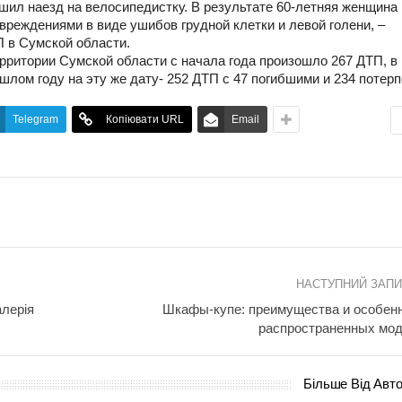
шил наезд на велосипедистку. В результате 60-летняя женщина
реждениями в виде ушибов грудной клетки и левой голени, –
 в Сумской области.
ерритории Сумской области с начала года произошло 267 ДТП, в
ошлом году на эту же дату- 252 ДТП с 47 погибшими и 234 потер
Telegram
Копіювати URL
Email
НАСТУПНИЙ ЗАП
алерія
Шкафы-купе: преимущества и особен
распространенных мо
Більше Від Авт