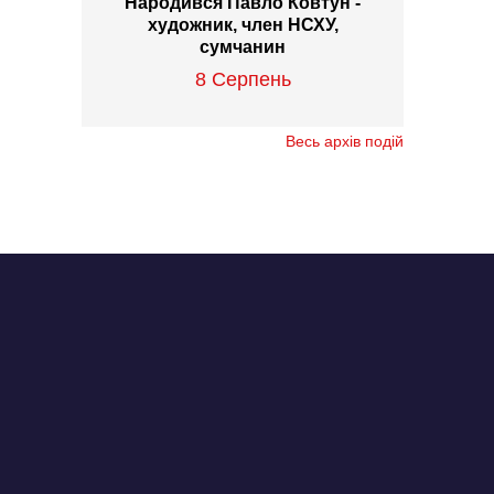
Народився Павло Ковтун -
художник, член НСХУ,
сумчанин
8 Серпень
Весь архів подій