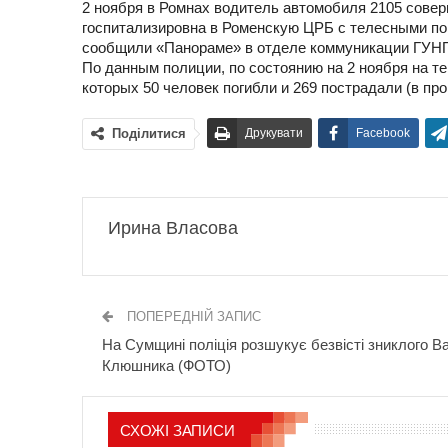
2 ноября в Ромнах водитель автомобиля 2105 совер
госпитализировна в Роменскую ЦРБ с телесными пов
сообщили «Панораме» в отделе коммуникации ГУНП
По данным полиции, по состоянию на 2 ноября на т
которых 50 человек погибли и 269 пострадали (в пр
Поділитися
Друкувати
Facebook
Ирина Власова
ПОПЕРЕДНІЙ ЗАПИС
На Сумщині поліція розшукує безвісті зниклого В
Клюшника (ФОТО)
СХОЖІ ЗАПИСИ