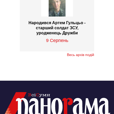
Народився Артем Гульцьо -
старший солдат ЗСУ,
уродженець Дружби
9 Серпень
Весь архів подій