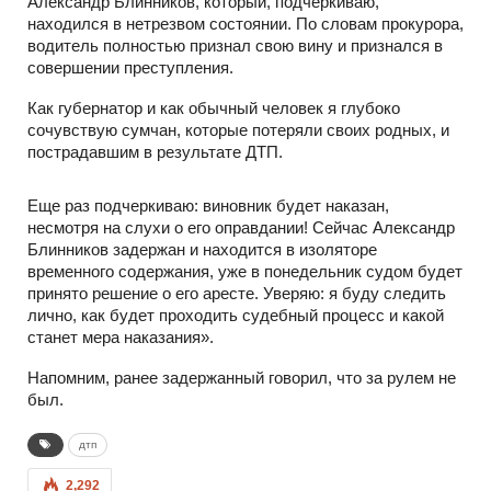
Александр Блинников, который, подчеркиваю,
находился в нетрезвом состоянии. По словам прокурора,
водитель полностью признал свою вину и признался в
совершении преступления.
Как губернатор и как обычный человек я глубоко
сочувствую сумчан, которые потеряли своих родных, и
пострадавшим в результате ДТП.
Еще раз подчеркиваю: виновник будет наказан,
несмотря на слухи о его оправдании! Сейчас Александр
Блинников задержан и находится в изоляторе
временного содержания, уже в понедельник судом будет
принято решение о его аресте. Уверяю: я буду следить
лично, как будет проходить судебный процесс и какой
станет мера наказания».
Напомним, ранее задержанный говорил, что за рулем не
был.
дтп
2,292