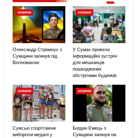
НОВИНИ
НОВИНИ
Олександр Стремоух з
У Сумах провели
Сумщини загинув під
інформаційні зустрічі
Волновахою
для мешканців
пошкоджених
обстрілами будинків
НОВИНИ
НОВИНИ
Сумські спортсмени
Богдан Ємець з
вибороли медалі у
Сумщини загинув на