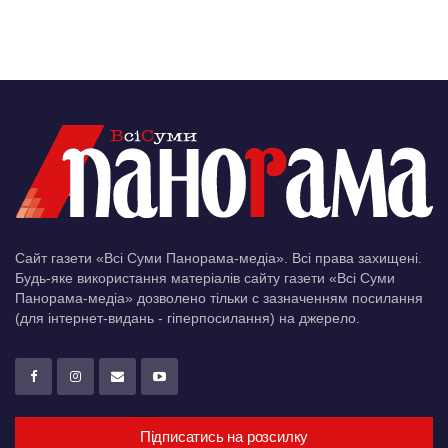
Сайт газети «Всі Суми Панорама-медіа». Всі права захищені.
Будь-яке використання матеріалів сайту газети «Всі Суми
Панорама-медіа» дозволено тільки c зазначенням посилання
(для інтернет-видань - гіперпосилання) на джерело.
Підписатись на розсилку