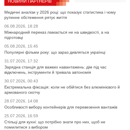
НОВИНИ ПАРТНЕРІВ
Медичні аналізи у 2026 році: що показує статистика і чому
рутинне обстеження рятує життя
06.08.2026, 18:28
Міжнародний переказ ламається не на швидкості, а на
підготовці
05.08.2026, 15:45
Популярні фільми року: що зараз дивляться українці
31.07.2026, 17:32
Зарядна станція для важких навантажень: дім під час
відключень, інструменти й тривала автономія
30.07.2026, 00:43
Екстремальна фіксація: коли не обійтися без алюмінієвого й
армованого скотчу
28.07.2026, 14:08
Особливості вибору контейнерів для перевезення вантажів
25.07.2026, 16:59
Стільці для кухні: що потрібно знати про них, щоб не
помилитися з вибором