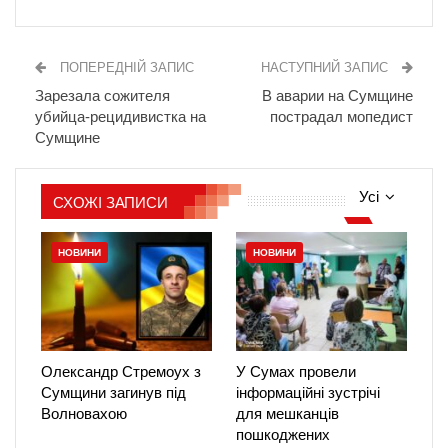
ПОПЕРЕДНІЙ ЗАПИС
НАСТУПНИЙ ЗАПИС
Зарезала сожителя
В аварии на Сумщине
убийца-рецидивистка на
пострадал мопедист
Сумщине
Усі
СХОЖІ ЗАПИСИ
НОВИНИ
НОВИНИ
Олександр Стремоух з
У Сумах провели
Сумщини загинув під
інформаційні зустрічі
Волновахою
для мешканців
пошкоджених