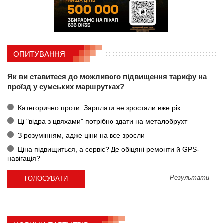
ОПИТУВАННЯ
Як ви ставитеся до можливого підвищення тарифу на
проїзд у сумських маршрутках?
Категорично проти. Зарплати не зростали вже рік
Ці "відра з цвяхами" потрібно здати на металобрухт
З розумінням, адже ціни на все зросли
Ціна підвищиться, а сервіс? Де обіцяні ремонти й GPS-
навігація?
Результати