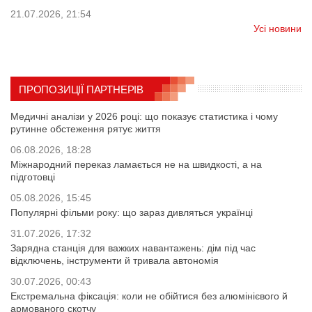
21.07.2026, 21:54
Усі новини
ПРОПОЗИЦІЇ ПАРТНЕРІВ
Медичні аналізи у 2026 році: що показує статистика і чому
рутинне обстеження рятує життя
06.08.2026, 18:28
Міжнародний переказ ламається не на швидкості, а на
підготовці
05.08.2026, 15:45
Популярні фільми року: що зараз дивляться українці
31.07.2026, 17:32
Зарядна станція для важких навантажень: дім під час
відключень, інструменти й тривала автономія
30.07.2026, 00:43
Екстремальна фіксація: коли не обійтися без алюмінієвого й
армованого скотчу