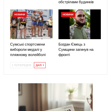
обстрілами будинків
НОВИНИ
НОВИНИ
Сумські спортсмени
Богдан Ємець з
вибороли медалі у
Сумщини загинув на
пляжному волейболі
фронті
ПОПЕРЕДНЯ
ДАЛІ