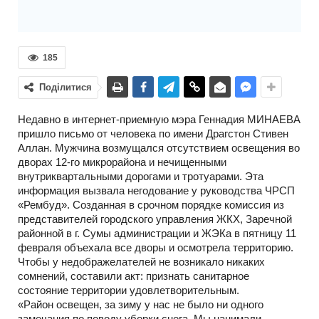
185
Поділитися
Недавно в интернет-приемную мэра Геннадия МИНАЕВА
пришло письмо от человека по имени Драгстон Стивен
Аллан. Мужчина возмущался отсутствием освещения во
дворах 12-го микрорайона и нечищенными
внутриквартальными дорогами и тротуарами. Эта
информация вызвала негодование у руководства ЧРСП
«Рембуд». Созданная в срочном порядке комиссия из
представителей городского управления ЖКХ, Заречной
районной в г. Сумы администрации и ЖЭКа в пятницу 11
февраля объехала все дворы и осмотрела территорию.
Чтобы у недображелателей не возникало никаких
сомнений, составили акт: признать санитарное
состояние территории удовлетворительным.
«Район освещен, за зиму у нас не было ни одного
замечания по поводу уборки снега. Мы нанимали