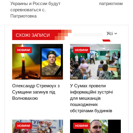
Украины и России будут
патриотизм
соревноваться с.
Патриотовка
Усі
СХОЖІ ЗАПИСИ
НОВИНИ
НОВИНИ
Олександр Стремоух з
У Сумах провели
Сумщини загинув під
інформаційні зустрічі
Волновахою
для мешканців
пошкоджених
обстрілами будинків
НОВИНИ
НОВИНИ