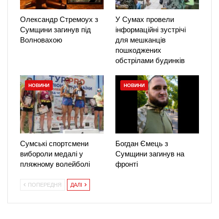
Олександр Стремоух з
У Сумах провели
Сумщини загинув під
інформаційні зустрічі
Волновахою
для мешканців
пошкоджених
обстрілами будинків
НОВИНИ
НОВИНИ
Сумські спортсмени
Богдан Ємець з
вибороли медалі у
Сумщини загинув на
пляжному волейболі
фронті
ПОПЕРЕДНЯ
ДАЛІ