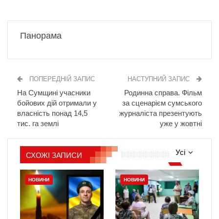
Панорама
ПОПЕРЕДНІЙ ЗАПИС
НАСТУПНИЙ ЗАПИС
На Сумщині учасники
Родинна справа. Фільм
бойових дій отримали у
за сценарієм сумського
власність понад 14,5
журналіста презентують
тис. га землі
уже у жовтні
Усі
СХОЖІ ЗАПИСИ
НОВИНИ
НОВИНИ