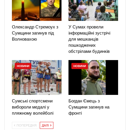
Олександр Стремоух з
У Сумах провели
Сумщини загинув під
інформаційні зустрічі
Волновахою
для мешканців
пошкоджених
обстрілами будинків
НОВИНИ
НОВИНИ
Сумські спортсмени
Богдан Ємець з
вибороли медалі у
Сумщини загинув на
пляжному волейболі
фронті
ПОПЕРЕДНЯ
ДАЛІ