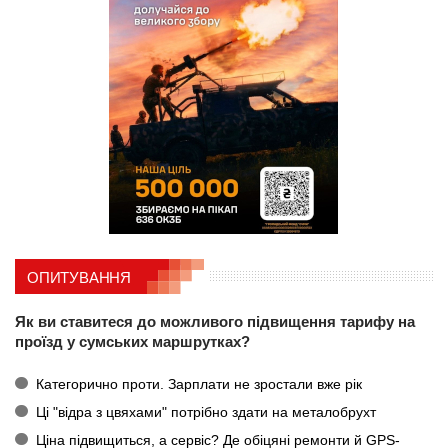
ОПИТУВАННЯ
Як ви ставитеся до можливого підвищення тарифу на
проїзд у сумських маршрутках?
Категорично проти. Зарплати не зростали вже рік
Ці "відра з цвяхами" потрібно здати на металобрухт
Ціна підвищиться, а сервіс? Де обіцяні ремонти й GPS-