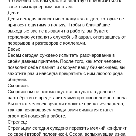
что именно так вам удастся вплотную приблизиться к
заветным карьерным высотам.
Дева:
Девы сегодня полностью откажутся от дел, которые не
приносят ощутимую пользу. Чтобы в ближайшие
выходные вас не вызвали на работу, вы будете
терпеливо устранять служебный аврал, отказавшись от
перерывов и разговоров с коллегами.
Весы:
Весам сегодня суждено испытать разочарование в
своём давнем приятеле. После того, как этот человек
позволит себе плагиат и сворует вашу бизнес-идею, вы
захотите раз и навсегда прекратить с ним любого рода
общение.
Скорпион:
Скорпионам не рекомендуется вступать в деловое
партнёрство с представителями противоположного пола.
Вы и этот человек вряд ли сможете приняться за дела,
так как появившаяся между вами симпатия станет
огромной помехой в работе.
Стрелец:
Стрельцам сегодня суждено пережить мелкий конфликт
со своей второй половинкой. Ссора, вспыхнувшая из-за