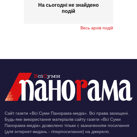
На сьогодні не знайдено
подій
Весь архів подій
Сайт газети «Всі Суми Панорама-медіа». Всі права захищені.
Будь-яке використання матеріалів сайту газети «Всі Суми
Панорама-медіа» дозволено тільки c зазначенням посилання
(для інтернет-видань - гіперпосилання) на джерело.