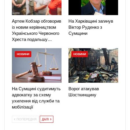
Артем Кобзар обговорив
На Харківщині загинув
із новим керівництвом
Віктор Руденко з
Українського Червоного
Сумщини
Хреста подальшу…
НОВИНИ
НОВИНИ
На Сумщині судитимуть
Ворог атакував
адвокатку за схему
Шосткинщину
ухилення від служби та
мобілізації
ПОПЕРЕДНЯ
ДАЛІ