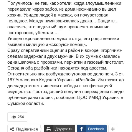
Получилось, не так, как хотели: когда злоумышленники
перелазили через забор, из дома неожиданно вышел
хозяин. Увидев людей в масках, он почувствовал
неладное. Между ними завязалась драка… Бандиты,
опасаясь, что поднятый шум привлечет внимание
посторонних, убежали….
Увидев окровавленного мужа и отца, его родственники
вызвали милицию и «скорую» помощь.
Сразу оперативники оцепили район и вскоре, «горячим»
следам задержали двух мужчин. В их сумке оказалась
одна шапочка с прорезями, перчатки и газовый пистолет.
Сегодня оба разбойники находятся под арестом.
Относительно них возбуждено уголовное дело по ч. 3 ст.
187 Уголовного Кодекса Украины «Разбой». Им грозит до
двенадцати лет лишения свободы с конфискацией
имущества. Пострадавший получил повреждения в виде
рубленой раны головы, сообщает ЦОС УМВД Украины в
Сумской области.
254
Поділитися
Друкувати
Facebook