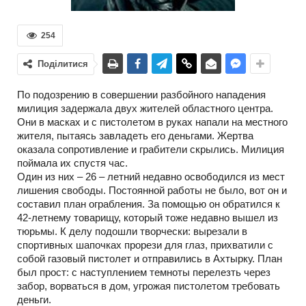
254
Поділитися
По подозрению в совершении разбойного нападения
милиция задержала двух жителей областного центра.
Они в масках и с пистолетом в руках напали на местного
жителя, пытаясь завладеть его деньгами. Жертва
оказала сопротивление и грабители скрылись. Милиция
поймала их спустя час.
Один из них – 26 – летний недавно освободился из мест
лишения свободы. Постоянной работы не было, вот он и
составил план ограбления. За помощью он обратился к
42-летнему товарищу, который тоже недавно вышел из
тюрьмы. К делу подошли творчески: вырезали в
спортивных шапочках прорези для глаз, прихватили с
собой газовый пистолет и отправились в Ахтырку. План
был прост: с наступлением темноты перелезть через
забор, ворваться в дом, угрожая пистолетом требовать
деньги.