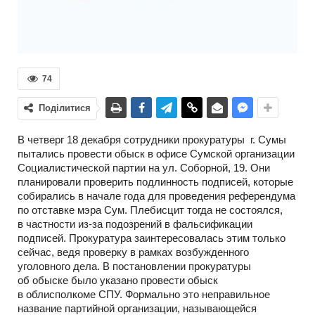
74
Поділитися
В четверг 18 декабря сотрудники прокуратуры г. Сумы
пытались провести обыск в офисе Сумской организации
Социалистической партии на ул. Соборной, 19. Они
планировали проверить подлинность подписей, которые
собирались в начале года для проведения референдума
по отставке мэра Сум. Плебисцит тогда не состоялся,
в частности
из-за
подозрений в фальсификации
подписей. Прокуратура заинтересовалась этим только
сейчас, ведя проверку в рамках возбужденного
уголовного дела. В постановлении прокуратуры
об обыске было указано провести обыск
в облисполкоме СПУ. Формально это неправильное
название партийной организации, называющейся