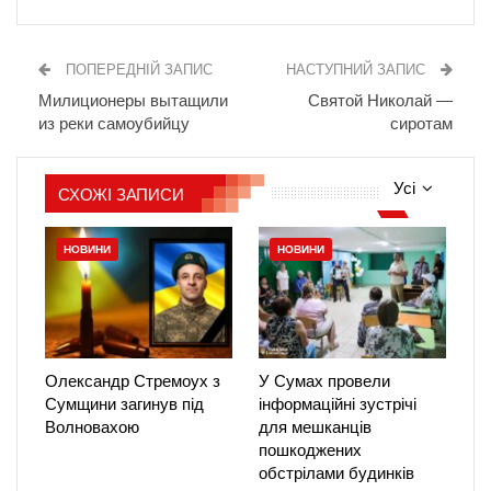
ПОПЕРЕДНІЙ ЗАПИС
НАСТУПНИЙ ЗАПИС
Милиционеры вытащили
Святой Николай —
из реки самоубийцу
сиротам
Усі
СХОЖІ ЗАПИСИ
НОВИНИ
НОВИНИ
Олександр Стремоух з
У Сумах провели
Сумщини загинув під
інформаційні зустрічі
Волновахою
для мешканців
пошкоджених
обстрілами будинків