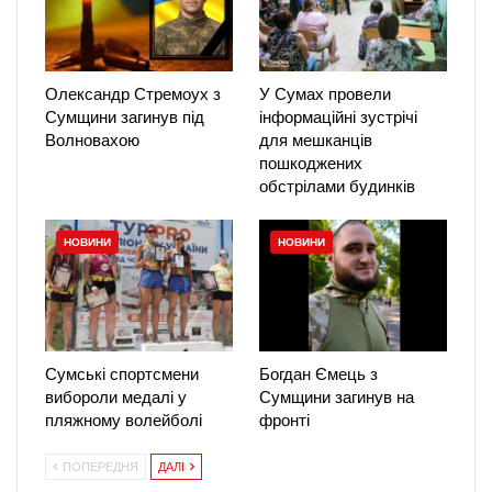
Олександр Стремоух з
У Сумах провели
Сумщини загинув під
інформаційні зустрічі
Волновахою
для мешканців
пошкоджених
обстрілами будинків
НОВИНИ
НОВИНИ
Сумські спортсмени
Богдан Ємець з
вибороли медалі у
Сумщини загинув на
пляжному волейболі
фронті
ПОПЕРЕДНЯ
ДАЛІ