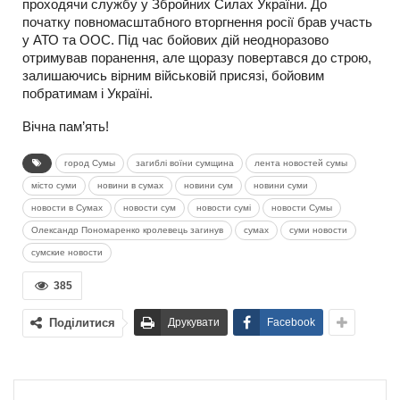
проходячи службу у Збройних Силах України. До
початку повномасштабного вторгнення росії брав участь
у АТО та ООС. Під час бойових дій неодноразово
отримував поранення, але щоразу повертався до строю,
залишаючись вірним військовій присязі, бойовим
побратимам і Україні.
Вічна пам’ять!
город Сумы
загиблі воїни сумщина
лента новостей сумы
місто суми
новини в сумах
новини сум
новини суми
новости в Сумах
новости сум
новости сумі
новости Сумы
Олександр Пономаренко кролевець загинув
сумах
суми новости
сумские новости
385
Поділитися
Друкувати
Facebook