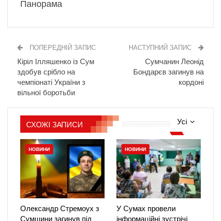
Панорама
ПОПЕРЕДНІЙ ЗАПИС
НАСТУПНИЙ ЗАПИС
Кіріл Ілляшенко із Сум
Сумчанин Леонід
здобув срібло на
Бондарєв загинув на
чемпіонаті України з
кордоні
вільної боротьби
Усі
СХОЖІ ЗАПИСИ
НОВИНИ
НОВИНИ
Олександр Стремоух з
У Сумах провели
Сумщини загинув під
інформаційні зустрічі