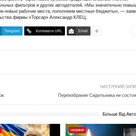
ильных фильтров и других автодеталей. «Мы значительно повы
ем новые рабочие места, пополняем местные бюджеты», — заяв
льства фирмы «Торсар» Александр КЛЕЦ.
Telegram
Копіювати URL
Email
НАСТУПНИЙ ЗАП
ок
Переизбрание Сидельника не состо
Більше Від Авт
НОВИНИ