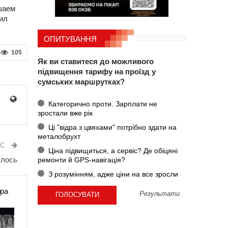
шаем
ил
ОПИТУВАННЯ
105
Як ви ставитеся до можливого
підвищення тарифу на проїзд у
сумських маршрутках?
Категорично проти. Зарплати не
зростали вже рік
Ці "відра з цвяхами" потрібно здати на
металобрухт
ИС
Ціна підвищиться, а сервіс? Де обіцяні
ялось
ремонти й GPS-навігація?
З розумінням, адже ціни на все зросли
ора
Результати