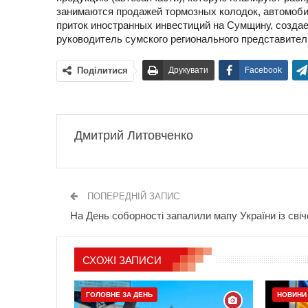
занимаются продажей тормозных колодок, автомоб
приток иностранных инвестиций на Сумщину, созда
руководитель сумского регионального представите
Поділитися
Друкувати
Facebook
Дмитрий Литовченко
ПОПЕРЕДНІЙ ЗАПИС
На День соборності запалили мапу України із свіч
СХОЖІ ЗАПИСИ
ГОЛОВНЕ ЗА ДЕНЬ
НОВИНИ