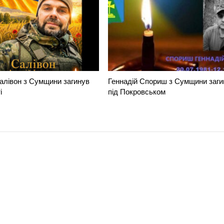
алівон з Сумщини загинув
Геннадій Спориш з Сумщини заги
і
під Покровськом