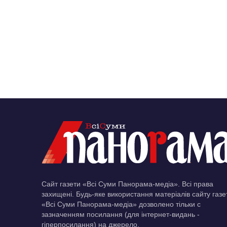
Сайт газети «Всі Суми Панорама-медіа». Всі права
захищені. Будь-яке використання матеріалів сайту газе
«Всі Суми Панорама-медіа» дозволено тільки c
зазначенням посилання (для інтернет-видань -
гіперпосилання) на джерело.