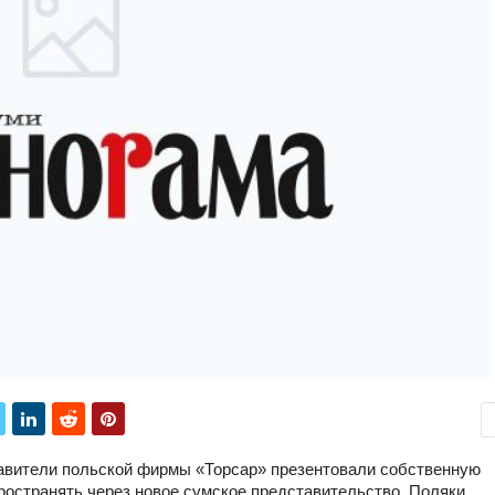
тавители польской фирмы «Торсар» презентовали собственную
ространять через новое сумское представительство. Поляки