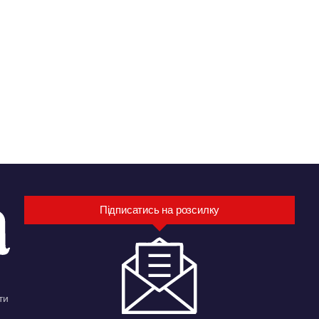
Підписатись на розсилку
ти