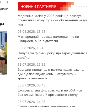
ИС
НОВИНИ ПАРТНЕРІВ
адили
Медичні аналізи у 2026 році: що показує
статистика і чому рутинне обстеження рятує
ора
життя
06.08.2026, 18:28
Міжнародний переказ ламається не на
швидкості, а на підготовці
05.08.2026, 15:45
Популярні фільми року: що зараз дивляться
українці
31.07.2026, 17:32
Зарядна станція для важких навантажень:
дім під час відключень, інструменти й
тривала автономія
30.07.2026, 00:43
Екстремальна фіксація: коли не обійтися
без алюмінієвого й армованого скотчу
28.07.2026, 14:08
Особливості вибору контейнерів для