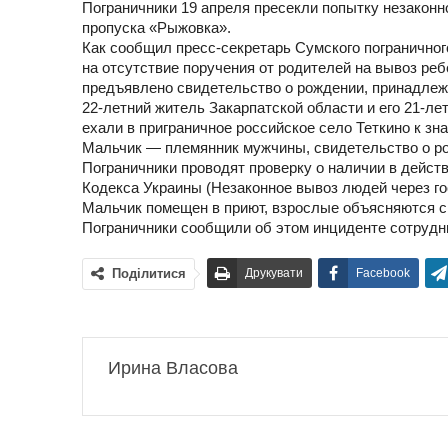
Пограничники 19 апреля пресекли попытку незаконн
пропуска «Рыжовка».
Как сообщил пресс-секретарь Сумского погранично
на отсутствие поручения от родителей на вывоз ребе
предъявлено свидетельство о рождении, принадлежащ
22-летний
житель Закарпатской области и его
21-ле
ехали в приграничное российское село Теткино к з
Мальчик — племянник мужчины, свидетельство о р
Пограничники проводят проверку о наличии в действ
Кодекса Украины (Незаконное вывоз людей через го
Мальчик помещен в приют, взрослые объясняются с
Пограничники сообщили об этом инциденте сотрудн
Поділитися
Друкувати
Facebook
Ирина Власова