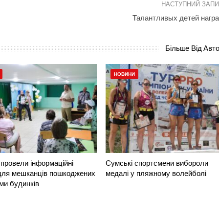
НАСТУПНИЙ ЗАП
Талантливых детей нагр
Більше Від Авт
НОВИНИ
провели інформаційні
Сумські спортсмени вибороли
 для мешканців пошкоджених
медалі у пляжному волейболі
ми будинків