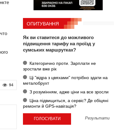
нкте
ОПИТУВАННЯ
что
Як ви ставитеся до можливого
підвищення тарифу на проїзд у
сумських маршрутках?
ного
Категорично проти. Зарплати не
зростали вже рік
Ці "відра з цвяхами" потрібно здати на
металобрухт
94
З розумінням, адже ціни на все зросли
Ціна підвищиться, а сервіс? Де обіцяні
ремонти й GPS-навігація?
Результати