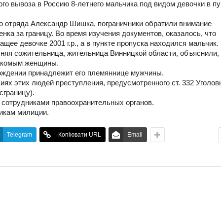
ого вывоза в Россию
8-летнего
мальчика под видом девочки в пу
го отряда Александр Шишка, пограничники обратили внимание
нка за границу. Во время изучения документов, оказалось, что
ее девочке 2001 г.р., а в пункте пропуска находился мальчик.
тняя
сожительница, жительница Винницкой области, объяснили, 
накомым женщины.
ождении принадлежит его племяннице мужчины.
иях этих людей преступления, предусмотренного ст. 332 Уголов
сграницу).
 сотрудниками правоохранительных органов.
икам милиции.
Telegram
Копіювати URL
Email