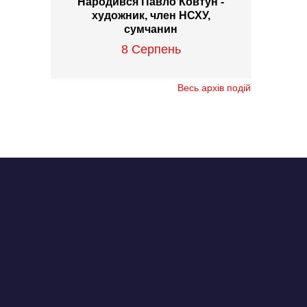
Народився Павло Ковтун -
художник, член НСХУ,
сумчанин
8 Серпень
Весь архів подій