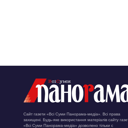
Сайт газети «Всі Суми Панорама-медіа». Всі права
захищені. Будь-яке використання матеріалів сайту газе
«Всі Суми Панорама-медіа» дозволено тільки c