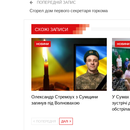
ПОПЕРЕДНІЙ ЗАПИС
Сгорел дом первого секретаря горкома
СХОЖІ ЗАПИСИ
НОВИНИ
НОВИНИ
Олександр Стремоух з Сумщини
У Сумах 
загинув під Волновахою
зустрічі
обстріла
ПОПЕРЕДНЯ
ДАЛІ