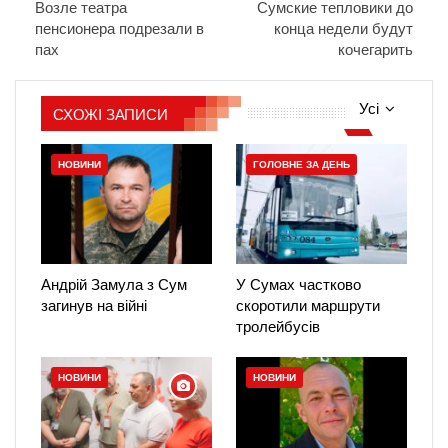
Возле театра
Сумские тепловики до
пенсионера подрезали в
конца недели будут
пах
кочегарить
Усі
СХОЖІ ЗАПИСИ
НОВИНИ
ГОЛОВНЕ ЗА ДЕНЬ
Андрій Замула з Сум
У Сумах частково
загинув на війні
скоротили маршрути
тролейбусів
НОВИНИ
НОВИНИ