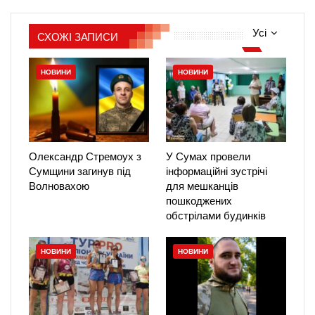
Усі
СХОЖІ ЗАПИСИ
НОВИНИ
НОВИНИ
Олександр Стремоух з
У Сумах провели
Сумщини загинув під
інформаційні зустрічі
Волновахою
для мешканців
пошкоджених
обстрілами будинків
НОВИНИ
НОВИНИ