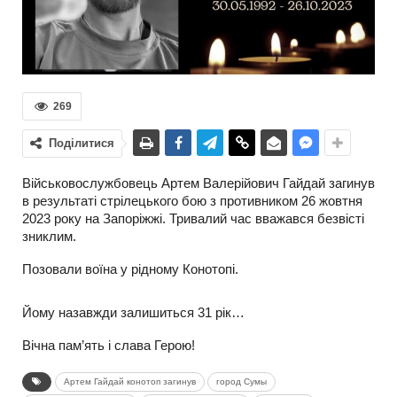
269
Поділитися
Військовослужбовець Артем Валерійович Гайдай загинув
в результаті стрілецького бою з противником 26 жовтня
2023 року на Запоріжжі. Тривалий час вважався безвісті
зниклим.
Позовали воїна у рідному Конотопі.
Йому назавжди залишиться 31 рік…
Вічна пам’ять і слава Герою!
Артем Гайдай конотоп загинув
город Сумы