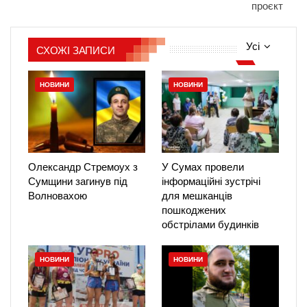
проєкт
Усі
СХОЖІ ЗАПИСИ
НОВИНИ
НОВИНИ
Олександр Стремоух з
У Сумах провели
Сумщини загинув під
інформаційні зустрічі
Волновахою
для мешканців
пошкоджених
обстрілами будинків
НОВИНИ
НОВИНИ