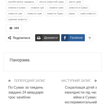
загиблі воїни сумщина
лента новостей сумы
місто суми
новини в сумах
новини сум
новини суми
новости в Сумах
новости сум
новости сумі
новости Сумы
сумах
суми новости
сумские новости
269
Поділитися
Друкувати
Facebook
Панорама
ПОПЕРЕДНІЙ ЗАПИС
НАСТУПНИЙ ЗАПИС
По Сумах за тиждень
Соціалізація дітей з
завдано 24 авіаудари:
інвалідністю під час
троє загиблих
війни в Сумах:
експериментальний