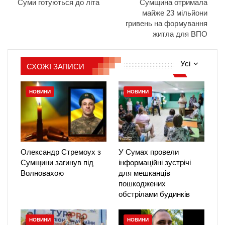
Суми готуються до літа
Сумщина отримала
майже 23 мільйони
гривень на формування
житла для ВПО
Усі
СХОЖІ ЗАПИСИ
НОВИНИ
НОВИНИ
Олександр Стремоух з
У Сумах провели
Сумщини загинув під
інформаційні зустрічі
Волновахою
для мешканців
пошкоджених
обстрілами будинків
НОВИНИ
НОВИНИ