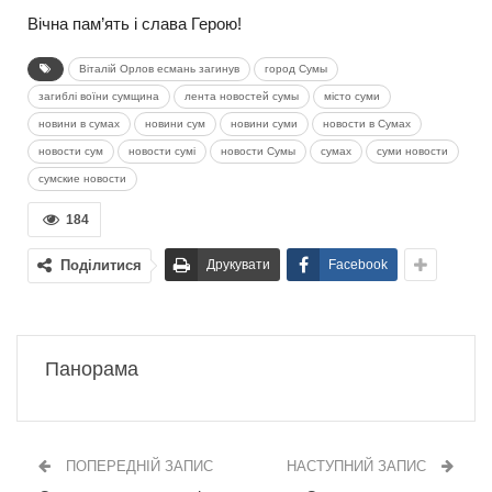
Вічна пам’ять і слава Герою!
Віталій Орлов есмань загинув
город Сумы
загиблі воїни сумщина
лента новостей сумы
місто суми
новини в сумах
новини сум
новини суми
новости в Сумах
новости сум
новости сумі
новости Сумы
сумах
суми новости
сумские новости
184
Поділитися
Друкувати
Facebook
Панорама
ПОПЕРЕДНІЙ ЗАПИС
НАСТУПНИЙ ЗАПИС