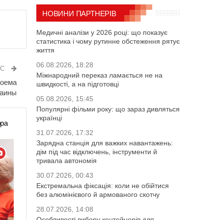
НОВИНИ ПАРТНЕРІВ
Медичні аналізи у 2026 році: що показує
статистика і чому рутинне обстеження рятує
життя
06.08.2026, 18:28
ИС
Міжнародний переказ ламається не на
доема
швидкості, а на підготовці
раины
05.08.2026, 15:45
Популярні фільми року: що зараз дивляться
українці
ора
31.07.2026, 17:32
Зарядна станція для важких навантажень:
дім під час відключень, інструменти й
тривала автономія
30.07.2026, 00:43
Екстремальна фіксація: коли не обійтися
без алюмінієвого й армованого скотчу
28.07.2026, 14:08
Особливості вибору контейнерів для