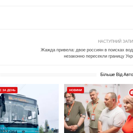
НАСТУПНИЙ ЗАП
Жажда привела: двое россиян в поисках во
незаконно пересекли границу Ук
Більше Від Авт
Е ЗА ДЕНЬ
НОВИНИ