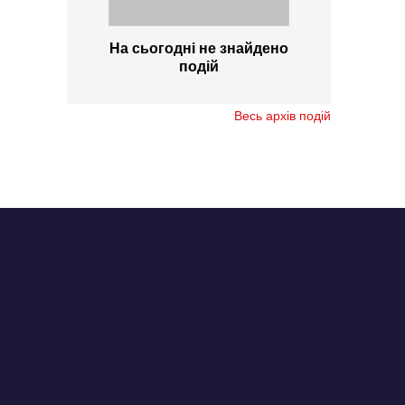
На сьогодні не знайдено
подій
Весь архів подій