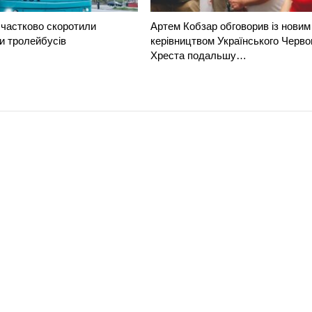
частково скоротили
Артем Кобзар обговорив із новим
и тролейбусів
керівництвом Українського Черво
Хреста подальшу…