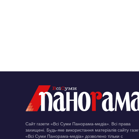
Сайт газети «Всі Суми Панорама-медіа». Всі права
захищені. Будь-яке використання матеріалів сайту газе
«Всі Суми Панорама-медіа» дозволено тільки c