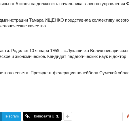
ины от 5 июля на должность начальника главного управления Ф
администрации Тамара ИЩЕНКО представила коллективу нового
человеческие качества.
сти. Родился 10 января 1959 г. с.Лукашивка Великописаривског
ское и экономическое. Кандидат педагогических наук и доктор
ластного совета. Президент федерации волейбола Сумской облас
Telegram
Копіювати URL