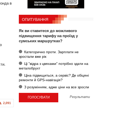
онда в
ОПИТУВАННЯ
Як ви ставитеся до можливого
підвищення тарифу на проїзд у
сумських маршрутках?
о
Категорично проти. Зарплати не
зростали вже рік
Ці "відра з цвяхами" потрібно здати на
ти.
металобрухт
Ціна підвищиться, а сервіс? Де обіцяні
ремонти й GPS-навігація?
З розумінням, адже ціни на все зросли
Результати
2,091