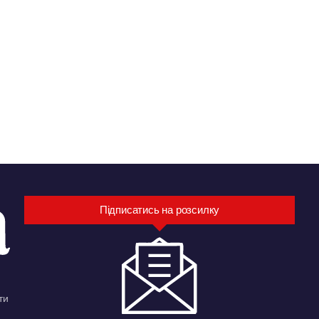
Підписатись на розсилку
ти