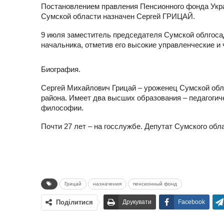
Постановлением правления Пенсионного фонда Укра
Сумской области назначен Сергей ГРИЦАЙ.
9 июля заместитель председателя Сумской облгос
начальника, отметив его высокие управленческие и 
Биография.
Сергей Михайлович Грицай – уроженец Сумской обла
района. Имеет два высших образования – педагогиче
философии.
Почти 27 лет – на госслужбе. Депутат Сумского об
Грицай
назначения
пенсионный фонд
Поділитися
Друкувати
Facebook