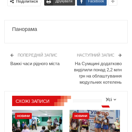
Поділитися
Друкувати
Facebook
Панорама
ПОПЕРЕДНІЙ ЗАПИС
НАСТУПНИЙ ЗАПИС
Важкі часи рідного міста
На Сумщині додатково
виділили понад 2,2 млн
грн на облаштування
модульних котелень
Усі
СХОЖІ ЗАПИСИ
НОВИНИ
НОВИНИ