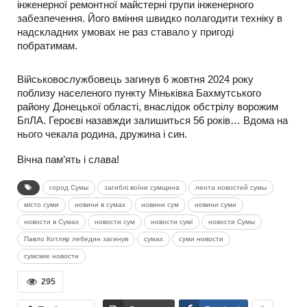
інженерної ремонтної майстерні групи інженерного
забезпечення. Його вміння швидко полагодити техніку в
надскладних умовах не раз ставало у пригоді
побратимам.
Військовослужбовець загинув 6 жовтня 2024 року
поблизу населеного пункту Міньківка Бахмутського
району Донецької області, внаслідок обстрілу ворожим
БпЛА. Героєві назавжди залишиться 56 років… Вдома на
нього чекала родина, дружина і син.
Вічна пам’ять і слава!
город Сумы
загиблі воїни сумщина
лента новостей сумы
місто суми
новини в сумах
новини сум
новини суми
новости в Сумах
новости сум
новости сумі
новости Сумы
Павло Котляр лебедин загинув
сумах
суми новости
сумские новости
295