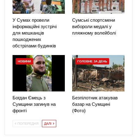
У Сумах провели
Сумські спортсмени
інформаційні зустрічі
вибороли медалі у
для мешканців
пляжному волейболі
пошкоджених
обстрілами будинків
НОВИНИ
ГОЛОВНЕ ЗА ДЕНЬ
Богдан Ємець з
Безпілотник атакував
Сумщини загинув на
базар на Сумщині
фронті
(Фото)
ПОПЕРЕДНЯ
ДАЛІ