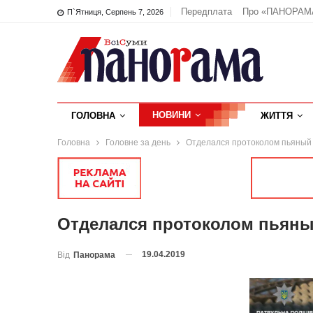
Передплата
Про «ПАНОРАМ
П`ятниця, Серпень 7, 2026
НОВИНИ
ГОЛОВНА
ЖИТТЯ
Головна
Головне за день
Отделался протоколом пьяный 
Отделался протоколом пьяны
19.04.2019
Від
Панорама