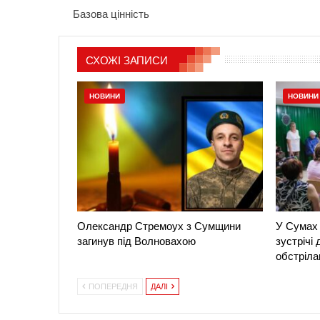
Базова цінність
СХОЖІ ЗАПИСИ
НОВИНИ
НОВИНИ
Олександр Стремоух з Сумщини
У Сумах 
загинув під Волновахою
зустрічі
обстріла
ПОПЕРЕДНЯ
ДАЛІ