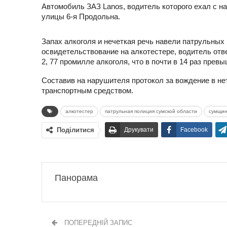
Автомобиль ЗАЗ Lanos, водитель которого ехал с 
улицы 6-я Продольна.
Запах алкоголя и нечеткая речь навели патрульных 
освидетельствование на алкотестере, водитель отв
2, 77 промилле алкоголя, что в почти в 14 раз прев
Составив на нарушителя протокол за вождение в не
транспортным средством.
алкотестер
патрульная полиция сумской области
сумщи
Поділитися
Друкувати
Facebook
Панорама
ПОПЕРЕДНІЙ ЗАПИС