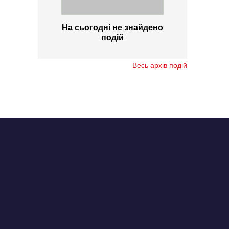
На сьогодні не знайдено
подій
Весь архів подій