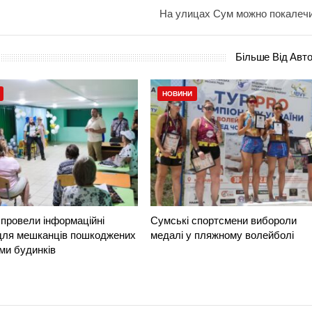
На улицах Сум можно покалеч
Більше Від Авт
НОВИНИ
провели інформаційні
Сумські спортсмени вибороли
 для мешканців пошкоджених
медалі у пляжному волейболі
ми будинків