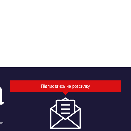
Підписатись на розсилку
ти