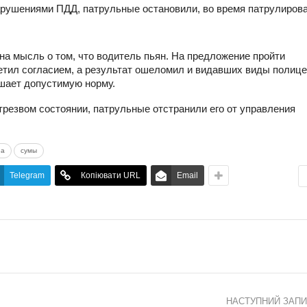
нарушениями ПДД, патрульные остановили, во время патрулиров
на мысль о том, что водитель пьян. На предложение пройти
етил согласием, а результат ошеломил и видавших виды полице
ышает допустимую норму.
трезвом состоянии, патрульные отстранили его от управления
на
сумы
Telegram
Копіювати URL
Email
НАСТУПНИЙ ЗАП