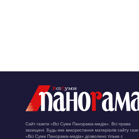
Сайт газети «Всі Суми Панорама-медіа». Всі права
захищені. Будь-яке використання матеріалів сайту газе
«Всі Суми Панорама-медіа» дозволено тільки c