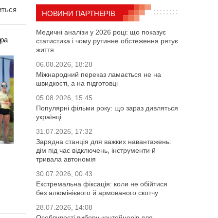
иться
НОВИНИ ПАРТНЕРІВ
Медичні аналізи у 2026 році: що показує
ора
статистика і чому рутинне обстеження рятує
життя
06.08.2026, 18:28
Міжнародний переказ ламається не на
швидкості, а на підготовці
05.08.2026, 15:45
Популярні фільми року: що зараз дивляться
українці
31.07.2026, 17:32
Зарядна станція для важких навантажень:
дім під час відключень, інструменти й
тривала автономія
30.07.2026, 00:43
Екстремальна фіксація: коли не обійтися
без алюмінієвого й армованого скотчу
28.07.2026, 14:08
Особливості вибору контейнерів для