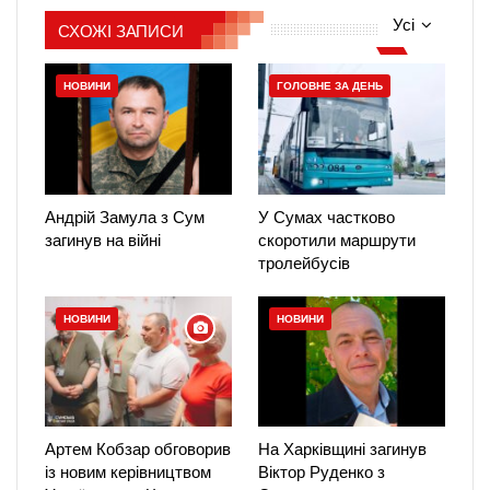
Усі
СХОЖІ ЗАПИСИ
НОВИНИ
ГОЛОВНЕ ЗА ДЕНЬ
Андрій Замула з Сум
У Сумах частково
загинув на війні
скоротили маршрути
тролейбусів
НОВИНИ
НОВИНИ
Артем Кобзар обговорив
На Харківщині загинув
із новим керівництвом
Віктор Руденко з