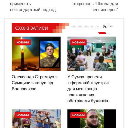
применять
открылась “Школа для
нестандартный подход
пенсионеров”
Усі
СХОЖІ ЗАПИСИ
НОВИНИ
НОВИНИ
Олександр Стремоух з
У Сумах провели
Сумщини загинув під
інформаційні зустрічі
Волновахою
для мешканців
пошкоджених
обстрілами будинків
НОВИНИ
НОВИНИ