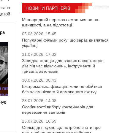
ксана
НОВИНИ ПАРТНЕРІВ
цатой
Міжнародний переказ ламається не на
швидкості, а на підготовці
ора
05.08.2026, 15:45
Популярні фільми року: що зараз дивляться
українці
31.07.2026, 17:32
Зарядна станція для важких навантажень:
дім під час відключень, інструменти й
тривала автономія
30.07.2026, 00:43
Екстремальна фіксація: коли не обійтися
без алюмінієвого й армованого скотчу
28.07.2026, 14:08
нув
Особливості вибору контейнерів для
перевезення вантажів
25.07.2026, 16:59
Стільці для кухні: що потрібно знати про
них, щоб не помилитися з вибором