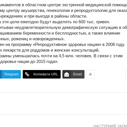
дикаментов в областном центре экстренной медицинской помощи
му центру акушерства, генекологии и репродуктологии для оказ
чреждениях и при выезде в районы области.
 эти цели ежегодно будут выделять по 600 тыс. гривен.
читывая неудовлетворительную демографическую ситуацию в об
ашиванием беременности и бесплодностью, а также влияние
нных, рожениц и новорожденных.
ен на программу «Репродуктивное здоровье нации» в 2008 году.
и лекарств для роддомов и женских консультаций.
аины уменьшилась почти на 4,5 млн. человек. В связи с этим
доровье нации до 2015 года».
Telegram
Копіювати URL
Email
НАСТУПНИЙ ЗАП