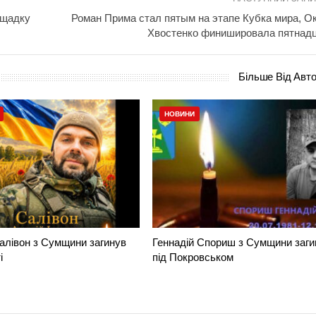
ощадку
Роман Прима стал пятым на этапе Кубка мира, О
Хвостенко финишировала пятнад
Більше Від Авт
НОВИНИ
алівон з Сумщини загинув
Геннадій Спориш з Сумщини заги
і
під Покровськом