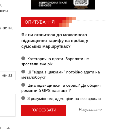
,
ания
ОПИТУВАННЯ
ласти,
Як ви ставитеся до можливого
підвищення тарифу на проїзд у
сумських маршрутках?
Категорично проти. Зарплати не
зростали вже рік
Ці "відра з цвяхами" потрібно здати на
83
металобрухт
Ціна підвищиться, а сервіс? Де обіцяні
ремонти й GPS-навігація?
З розумінням, адже ціни на все зросли
Результати
ИС