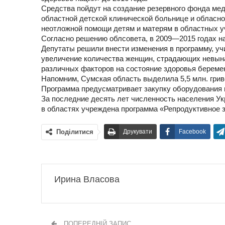
Средства пойдут на создание резервного фонда ме
областной детской клинической больнице и обласно
неотложной помощи детям и матерям в областных у
Согласно решению облсовета, в
2009—2015
годах на
Депутаты решили внести изменения в программу, у
увеличение количества женщин, страдающих невын
различных факторов на состояние здоровья береме
Напомним, Сумская область выделила 5,5 млн. грив
Программа предусматривает закупку оборудования 
За последние десять лет численность населения Укр
в областях учреждена программа «Репродуктивное з
Поділитися
Друкувати
Facebook
Ирина Власова
ПОПЕРЕДНІЙ ЗАПИС