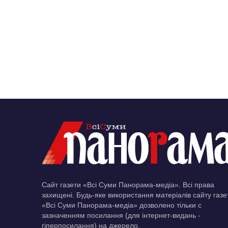
Сайт газети «Всі Суми Панорама-медіа». Всі права
захищені. Будь-яке використання матеріалів сайту газе
«Всі Суми Панорама-медіа» дозволено тільки c
зазначенням посилання (для інтернет-видань -
гіперпосилання) на джерело.