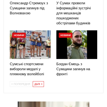
Олександр Стремоух з
У Сумах провели
Сумщини загинув під
інформаційні зустрічі
Волновахою
для мешканців
пошкоджених
обстрілами будинків
НОВИНИ
НОВИНИ
Сумські спортсмени
Богдан Ємець з
вибороли медалі у
Сумщини загинув на
пляжному волейболі
фронті
ПОПЕРЕДНЯ
ДАЛІ