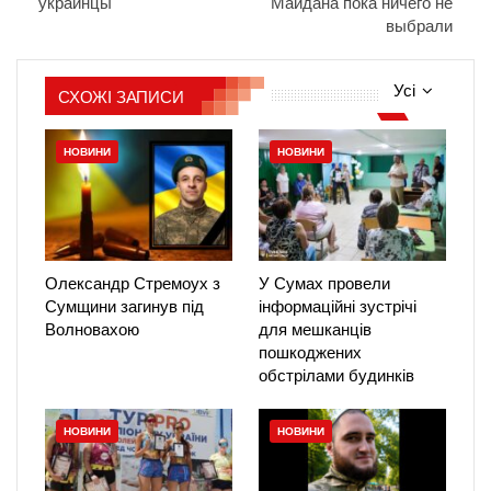
украинцы
Майдана пока ничего не
выбрали
Усі
СХОЖІ ЗАПИСИ
НОВИНИ
НОВИНИ
Олександр Стремоух з
У Сумах провели
Сумщини загинув під
інформаційні зустрічі
Волновахою
для мешканців
пошкоджених
обстрілами будинків
НОВИНИ
НОВИНИ