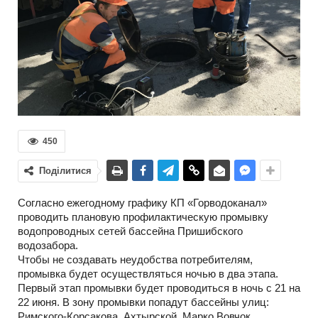
450
Поділитися
Согласно ежегодному графику КП «Горводоканал»
проводить плановую профилактическую промывку
водопроводных сетей бассейна Пришибского
водозабора.
Чтобы не создавать неудобства потребителям,
промывка будет осуществляться ночью в два этапа.
Первый этап промывки будет проводиться в ночь с 21 на
22 июня. В зону промывки попадут бассейны улиц:
Римского-Корсакова, Ахтырской, Марко Вовчок,