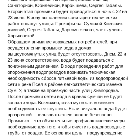
Санаторной, Юбилейной, Карбышева, Сергея Табалы.
Второй этап промывки будет проводиться в ночь с 22 на
23 июня. В зону выполнения санитарно-технических
работ попадут улицы: Прокофьева, Сумской-Киевских
дивизий, Сергея Табалы, Даргомыжского, часть улицы
Харьковской.
Обращаем внимание уважаемых потребителей, при
осуществлении промывки вода в домах
вышеупомянутых улиц будет отсутствовать. Днем, 22 и
23 июня соответственно, вода будет подаваться с
пониженным давлением. В ходе проведения работ для
опорожнения водопроводов возникать техническая
необходимость сброса питьевой воды из водопроводной
сети к реке Псел в районе легкоатлетического манежа
СумГУ, а также на проезжую часть улиц Химгородка.
После промывки сетей вода в кранах сумчан не будет
запаха хлора. Возможно, из-за мутность возникнет
необходимость ее спустить. Если визуально вода будет
прозрачной – пользоваться ею вполне безопасно.
Промывка – это обязательные профилактические меры,
необходимые для того, чтобы очистить водопроводные
трубы от осадка. Ее основная цель – предупреждение