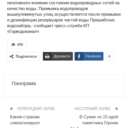
негативного влияния состояния водопроводных сетей на
качество воды. Промывка водопроводов
вышеупомянутых улиц осуществляется после промывки
и дезинфекции резервуаров чистой воды Пришибских
водозабора,- сообщает пресс-служба КП
«Горводоканал»
450
Поділитися
Друкувати
Facebook
Панорама
ПОПЕРЕДНІЙ ЗАПИС
НАСТУПНИЙ ЗАПИС
Каким странам
В Сумах из 15 идей
симпатизируют
памятника Героям