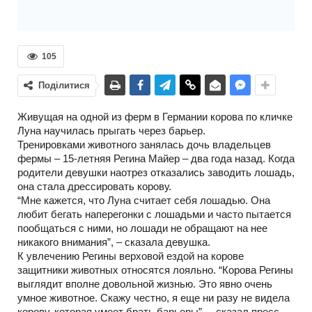
105
Поділитися
Живущая на одной из ферм в Германии корова по кличке
Луна научилась прыгать через барьер.
Тренировками животного занялась дочь владельцев
фермы – 15-летняя Регина Майер – два года назад. Когда
родители девушки наотрез отказались заводить лошадь,
она стала дрессировать корову.
“Мне кажется, что Луна считает себя лошадью. Она
любит бегать наперегонки с лошадьми и часто пытается
пообщаться с ними, но лошади не обращают на нее
никакого внимания”, – сказала девушка.
К увлечению Регины верховой ездой на корове
защитники животных относятся лояльно. “Корова Регины
выглядит вполне довольной жизнью. Это явно очень
умное животное. Скажу честно, я еще ни разу не видела
корову, которая умеет брать барьеры”, – сказал пресс-