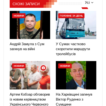
Усі
СХОЖІ ЗАПИСИ
НОВИНИ
ГОЛОВНЕ ЗА ДЕНЬ
Андрій Замула з Сум
У Сумах частково
загинув на війні
скоротили маршрути
тролейбусів
НОВИНИ
НОВИНИ
Артем Кобзар обговорив
На Харківщині загинув
із новим керівництвом
Віктор Руденко з
Українського Червоного
Сумщини