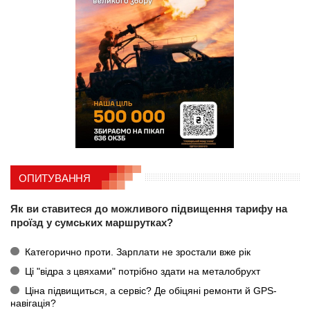
ОПИТУВАННЯ
Як ви ставитеся до можливого підвищення тарифу на
проїзд у сумських маршрутках?
Категорично проти. Зарплати не зростали вже рік
Ці "відра з цвяхами" потрібно здати на металобрухт
Ціна підвищиться, а сервіс? Де обіцяні ремонти й GPS-
навігація?