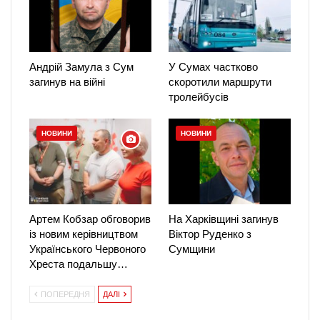
Андрій Замула з Сум
У Сумах частково
загинув на війні
скоротили маршрути
тролейбусів
НОВИНИ
НОВИНИ
Артем Кобзар обговорив
На Харківщині загинув
із новим керівництвом
Віктор Руденко з
Українського Червоного
Сумщини
Хреста подальшу…
ПОПЕРЕДНЯ
ДАЛІ