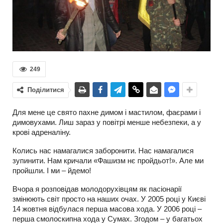
249
Поділитися
Для мене це свято пахне димом і мастилом, фаєрами і
димовухами. Лиш зараз у повітрі менше небезпеки, а у
крові адреналіну.
Колись нас намагалися заборонити. Нас намагалися
зупинити. Нам кричали «Фашизм нє пройдьот!». Але ми
пройшли. І ми – йдемо!
Вчора я розповідав молодорухівцям як пасіонарії
змінюють світ просто на наших очах. У 2005 році у Києві
14 жовтня відбулася перша масова хода. У 2006 році –
перша смолоскипна хода у Сумах. Згодом – у багатьох