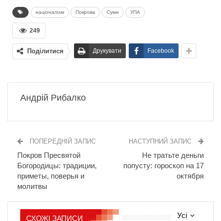
націоналізм
Покрова
Суми
УПА
249
Поділитися
Друкувати
Facebook
Андрій Рибалко
ПОПЕРЕДНІЙ ЗАПИС
НАСТУПНИЙ ЗАПИС
Покров Пресвятой
Не тратьте деньги
Богородицы: традиции,
попусту: гороскоп на 17
приметы, поверья и
октября
молитвы
Усі
СХОЖІ ЗАПИСИ