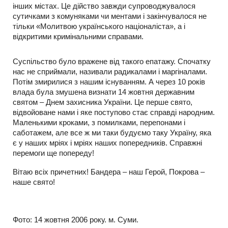
інших містах. Це дійство завжди супроводжувалося
сутичками з комуняками чи ментами і закінчувалося не
тільки «Молитвою українського націоналіста», а і
відкритими кримінальними справами.
Суспільство було вражене від такого епатажу. Спочатку
нас не сприймали, називали радикалами і маргіналами.
Потім змирилися з нашим існуванням. А через 10 років
влада була змушена визнати 14 жовтня державним
святом – Днем захисника України. Це перше свято,
відвойоване нами і яке поступово стає справді народним.
Маленькими кроками, з помилками, перепонами і
саботажем, але все ж ми таки будуємо таку Україну, яка
є у наших мріях і мріях наших попередників. Справжні
перемоги ще попереду!
Вітаю всіх причетних! Бандера – наш Герой, Покрова –
наше свято!
Фото: 14 жовтня 2006 року. м. Суми.