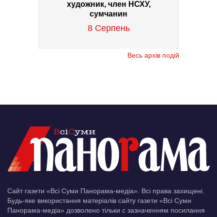
художник, член НСХУ,
сумчанин
8 Серпень
Весь архів подій
Сайт газети «Всі Суми Панорама-медіа». Всі права захищені.
Будь-яке використання матеріалів сайту газети «Всі Суми
Панорама-медіа» дозволено тільки c зазначенням посилання