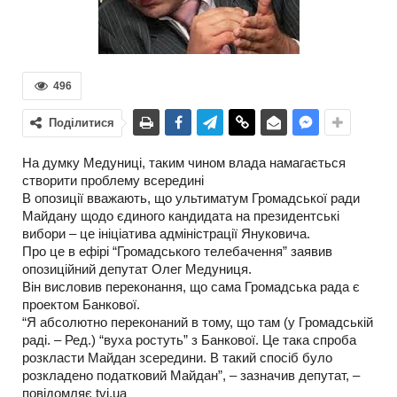
496
Поділитися
На думку Медуниці, таким чином влада намагається
створити проблему всередині
В опозиції вважають, що ультиматум Громадської ради
Майдану щодо єдиного кандидата на президентські
вибори – це ініціатива адміністрації Януковича.
Про це в ефірі “Громадського телебачення” заявив
опозиційний депутат Олег Медуниця.
Він висловив переконання, що сама Громадська рада є
проектом Банкової.
“Я абсолютно переконаний в тому, що там (у Громадській
раді. – Ред.) “вуха ростуть” з Банкової. Це така спроба
розкласти Майдан зсередини. В такий спосіб було
розкладено податковий Майдан”, – зазначив депутат, –
повідомляє tvi.ua