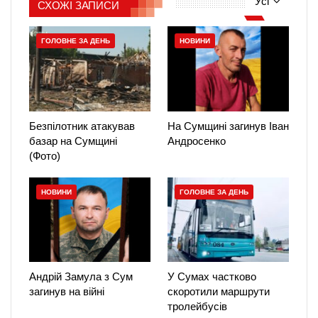
Усі
СХОЖІ ЗАПИСИ
ГОЛОВНЕ ЗА ДЕНЬ
НОВИНИ
Безпілотник атакував
На Сумщині загинув Іван
базар на Сумщині
Андросенко
(Фото)
НОВИНИ
ГОЛОВНЕ ЗА ДЕНЬ
Андрій Замула з Сум
У Сумах частково
загинув на війні
скоротили маршрути
тролейбусів