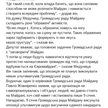
“Це такий спосіб, коли влада бачить, що вона силовим
способом не може розігнати Майдан, і намагається
створити всередині проблему”, – додав він.
На думку Медуниці, Громадську раду Майдану
складають різні “ображені” активісти.
“Всякі люди є. Когось образили, комусь на ногу
наступили, когось на сцену не пустили. Таких ображених
зараз підбирають і формують із них якусь
квазіструктуру”, – сказав він.
Депутат вважає, що головною задачею Громадської ради
є “заговорити” Майдан.
“І потім ці люди будуть намагатися відтягнути увагу
протестно налаштованих громадян від того, що справді
відбувається на Євромайдані”, – сказав Медуниця.
Він також запевнив, що опозиція не планує виконувати
ніяких ультиматумів Громадської ради.
Водночас один із керівників Громадської ради Майдану
Павло Жовніренко заявив, що ця організація не
самоорганізувалась і об’єднує людей, які давно стоять
на Майдані, хоч свій намет і встановила лише 9 січня.
Нагадаємо, 9 січня Громадська рада Майдану висунула
опозиції ультиматум щодо висунення єдиного кандидата