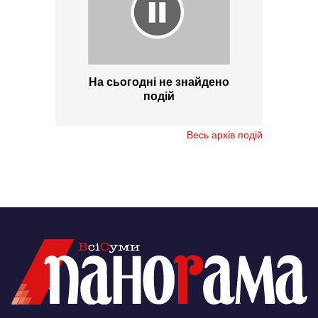
На сьогодні не знайдено
подій
Весь архів подій