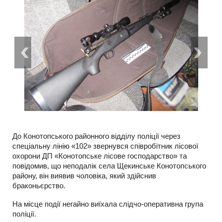
До Конотопського районного відділу поліції через
спеціальну лінію «102» звернувся співробітник лісової
охорони ДП «Конотопське лісове господарство» та
повідомив, що неподалік села Щекинське Конотопського
району, він виявив чоловіка, який здійснив
браконьєрство.
На місце події негайно виїхала слідчо-оперативна група
поліції.