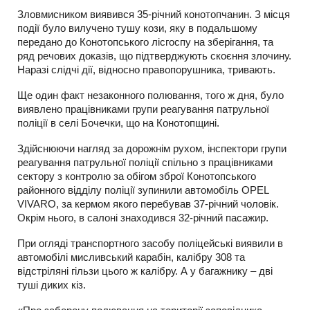
Зловмисником виявився 35-річний конотопчанин. З місця
події було вилучено тушу кози, яку в подальшому
передано до Конотопського лісгоспу на зберігання, та
ряд речових доказів, що підтверджують скоєння злочину.
Наразі слідчі дії, відносно правопорушника, тривають.
Ще один факт незаконного полювання, того ж дня, було
виявлено працівниками групи реагування патрульної
поліції в селі Бочечки, що на Конотопщині.
Здійснюючи нагляд за дорожнім рухом, інспектори групи
реагування патрульної поліції спільно з працівниками
сектору з контролю за обігом зброї Конотопського
районного відділу поліції зупинили автомобіль OPEL
VIVARO, за кермом якого перебував 37-річний чоловік.
Окрім нього, в салоні знаходився 32-річний пасажир.
При огляді транспортного засобу поліцейські виявили в
автомобілі мисливський карабін, калібру 308 та
відстріляні гільзи цього ж калібру. А у багажнику – дві
туші диких кіз.