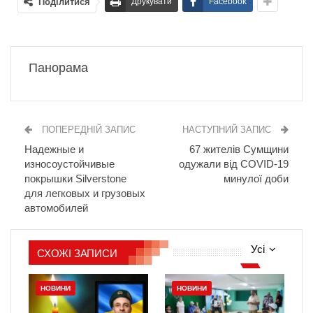
Поділитися
Друкувати
Facebook
Панорама
ПОПЕРЕДНІЙ ЗАПИС
НАСТУПНИЙ ЗАПИС
Надежные и
67 жителів Сумщини
износоустойчивые
одужали від COVID-19
покрышки Silverstone
минулої доби
для легковых и грузовых
автомобилей
Усі
СХОЖІ ЗАПИСИ
НОВИНИ
НОВИНИ