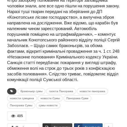
«Про заборону полювання на території заповідника
чоловіки знали, але все одно пішли на порушення закону.
Наразі туші тварин передані на зберігання до ДП
«Конотопське лісове господарство», а вилучена зброя
направлена на дослідження. Вже відомо, що карабін був
належним чином зареєстрований. Автомобіль
порушників поміщено на штрафмайданчик», – коментує
начальник Конотопського районного відділу поліції Сергій
Забозлаєв. – Щодо самих браконьєрів, за обома
фактами, відкриті кримінальні провадження за ч. 1 ст. 248
«Незаконне полювання» Кримінального кодексу України.
Санкція статті передбачає покарання у вигляді штрафу,
обмеження волі на строк до трьох років з конфіскацією
засобів полювання». Слідство триває, повідомляє відділ
комунікації поліції Сумської області.
браконьер сумы
газета Панорама
новости панорама
новости сумщина
новости Сумы
Панорама Суми
Панорама Сумы
сумы новости
405