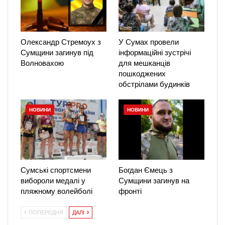
Олександр Стремоух з
У Сумах провели
Сумщини загинув під
інформаційні зустрічі
Волновахою
для мешканців
пошкоджених
обстрілами будинків
НОВИНИ
НОВИНИ
Сумські спортсмени
Богдан Ємець з
вибороли медалі у
Сумщини загинув на
пляжному волейболі
фронті
ПОПЕРЕДНЯ
ДАЛІ