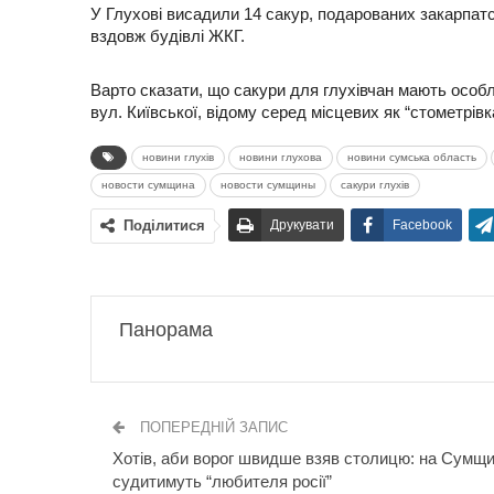
У Глухові висадили 14 сакур, подарованих закарпат
вздовж будівлі ЖКГ.
Варто сказати, що сакури для глухівчан мають особ
вул. Київської, відому серед місцевих як “стометрівк
новини глухів
новини глухова
новини сумська область
новости сумщина
новости сумщины
сакури глухів
Поділитися
Друкувати
Facebook
Панорама
ПОПЕРЕДНІЙ ЗАПИС
Хотів, аби ворог швидше взяв столицю: на Сумщи
судитимуть “любителя росії”