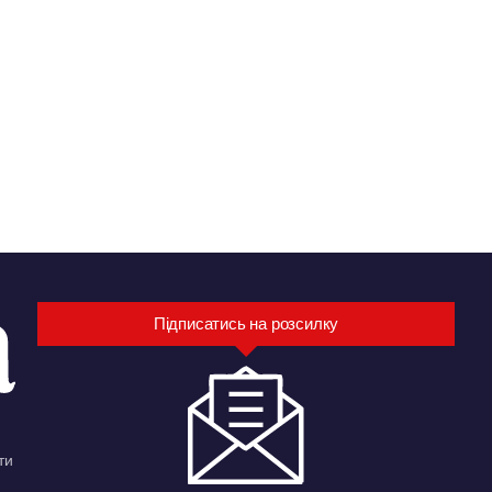
Підписатись на розсилку
ти