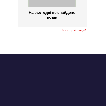
На сьогодні не знайдено
подій
Весь архів подій