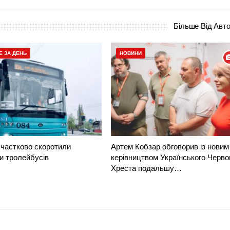
Більше Від Авт
Е ЗА ДЕНЬ
НОВИНИ
частково скоротили
Артем Кобзар обговорив із новим
и тролейбусів
керівництвом Українського Черво
Хреста подальшу…