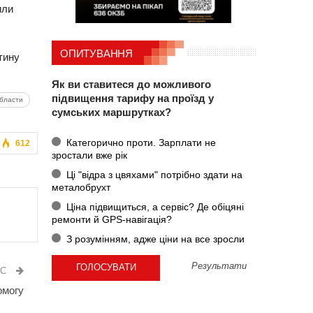
или
ОПИТУВАННЯ
тину
Як ви ставитеся до можливого
підвищення тарифу на проїзд у
области
сумських маршрутках?
Категорично проти. Зарплати не
612
зростали вже рік
Ці "відра з цвяхами" потрібно здати на
металобрухт
Ціна підвищиться, а сервіс? Де обіцяні
ремонти й GPS-навігація?
З розумінням, адже ціни на все зросли
Результати
ИС
омогу