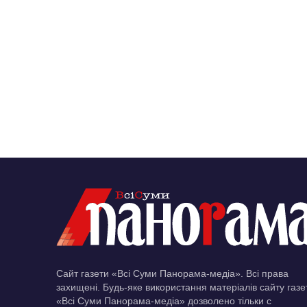
Сайт газети «Всі Суми Панорама-медіа». Всі права
захищені. Будь-яке використання матеріалів сайту газе
«Всі Суми Панорама-медіа» дозволено тільки c