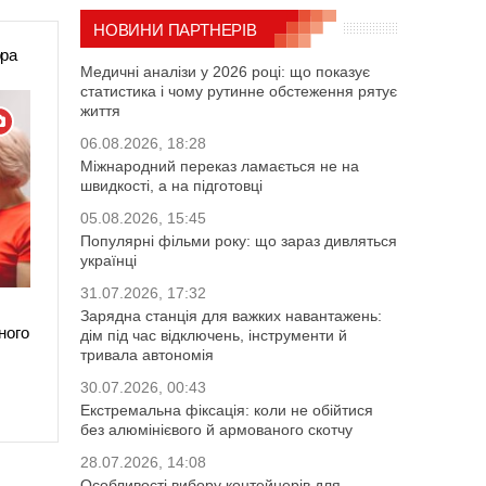
НОВИНИ ПАРТНЕРІВ
ора
Медичні аналізи у 2026 році: що показує
статистика і чому рутинне обстеження рятує
життя
06.08.2026, 18:28
Міжнародний переказ ламається не на
швидкості, а на підготовці
05.08.2026, 15:45
Популярні фільми року: що зараз дивляться
українці
31.07.2026, 17:32
Зарядна станція для важких навантажень:
ного
дім під час відключень, інструменти й
тривала автономія
30.07.2026, 00:43
Екстремальна фіксація: коли не обійтися
без алюмінієвого й армованого скотчу
28.07.2026, 14:08
Особливості вибору контейнерів для