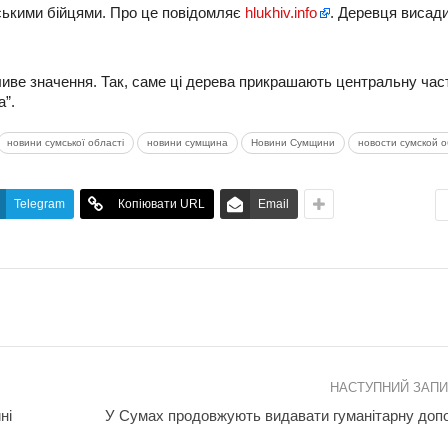
ськими бійцями. Про це повідомляє
hlukhiv.info
. Деревця висад
ливе значення. Так, саме ці дерева прикрашають центральну час
а”.
новини сумської області
новини сумщина
Новини Сумщини
новости сумской 
Telegram
Копіювати URL
Email
НАСТУПНИЙ ЗАП
ні
У Сумах продовжують видавати гуманітарну доп