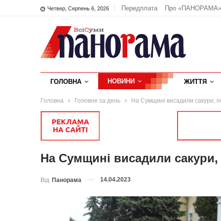
Передплата
Про «ПАНОРАМА
Четвер, Серпень 6, 2026
НОВИНИ
ГОЛОВНА
ЖИТТЯ
Головна
Головне за день
На Сумщині висадили сакури, п
На Сумщині висадили сакури,
14.04.2023
Від
Панорама