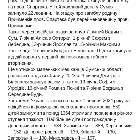
року. Тоді російські військові з літака скинули авіабомбу
на пров. Спартака. У той жахливий день у Сумах
загинуло 22 людини. На згадку про загиблу родину
Прийменків пров. Спартака був перейменований у пров.
Прийменків.
Також через російські атаки загинув 7-річний Вадим з
Сум, 7-річна Аліса з Охтирки, 1-річний Єфрем з
Лебедина, 13-річний Ярослав та 15-річний Максим з
Тростянця, 15-річний Богдан з Білопілля. Ці діти загинули
від дій ворога у перший рік повномасштабного
вторгнення.
Ще чотирьох маленьких мешканців Сумської області
російські солдати вбили у 2023 р. 4-річний Дмитро з
Білопілля загинув разом з татом, 13-річна Софія з
Угроїдів, 16-річний Роман з Пожні та 7-річна Богдана з
Середина-Буди.
Загалом в Україні станом на ранок 1 червня 2024 року за
офіційною інформацією ювенальних прокурорів, 550
дітей загинули та понад 1364 отримали поранення різного
ступеня тяжкості. Найбільше дітей постраждали у
Донецькій області — 534, Харківській — 389, Херсонській
— 152, Дніпропетровській — 139, Київській — 130,
Запорізькій — 108, Миколаївській — 107.