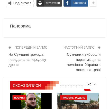
Поділитися
Друкувати
Facebook
Панорама
ПОПЕРЕДНІЙ ЗАПИС
НАСТУПНИЙ ЗАПИС
На Сумщині громада
Сумчанки вибороли
передала на передову
перші місця на
дрони
чемпіонаті України з
хокею на траві
Усі
СХОЖІ ЗАПИСИ
НОВИНИ
ГОЛОВНЕ ЗА ДЕНЬ