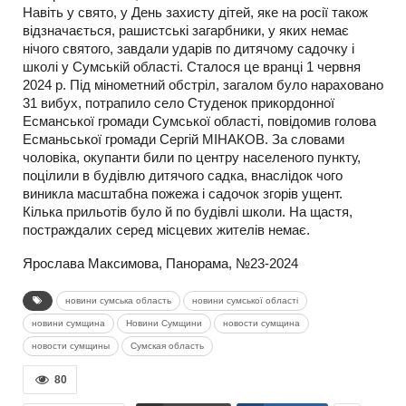
Навіть у свято, у День захисту дітей, яке на росії також
відзначається, рашистські загарбники, у яких немає
нічого святого, завдали ударів по дитячому садочку і
школі у Сумській області. Сталося це вранці 1 червня
2024 р. Під мінометний обстріл, загалом було нараховано
31 вибух, потрапило село Студенок прикордонної
Есманської громади Сумської області, повідомив голова
Есманьської громади Сергій МІНАКОВ. За словами
чоловіка, окупанти били по центру населеного пункту,
поцілили в будівлю дитячого садка, внаслідок чого
виникла масштабна пожежа і садочок згорів ущент.
Кілька прильотів було й по будівлі школи. На щастя,
постраждалих серед місцевих жителів немає.
Ярослава Максимова, Панорама, №23-2024
новини сумська область
новини сумської області
новини сумщина
Новини Сумщини
новости сумщина
новости сумщины
Сумская область
80