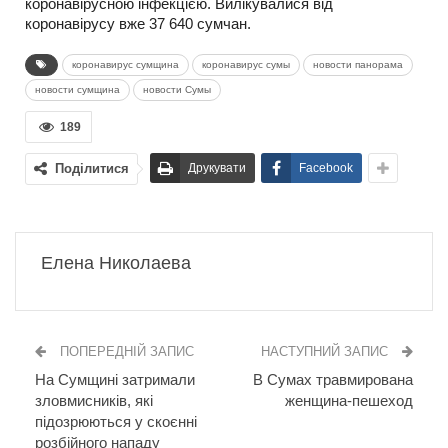
коронавірусною інфекцією. Вилікувалися від
коронавірусу вже 37 640 сумчан.
коронавирус сумщина
коронавирус сумы
новости панорама
новости сумщина
новости Сумы
189
Поділитися
Друкувати
Facebook
Елена Николаева
ПОПЕРЕДНІЙ ЗАПИС
НАСТУПНИЙ ЗАПИС
На Сумщині затримали
В Сумах травмирована
зловмисників, які
женщина-пешеход
підозрюються у скоєнні
розбійного нападу