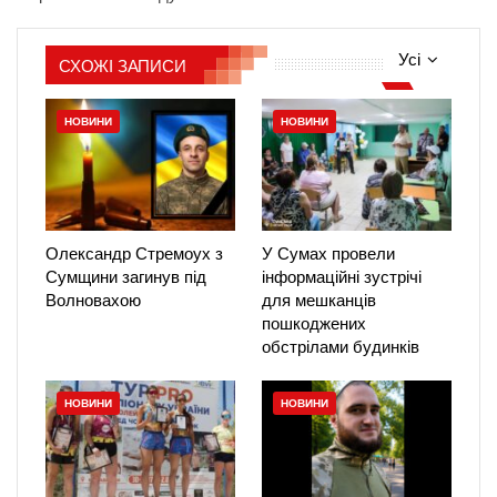
Усі
СХОЖІ ЗАПИСИ
НОВИНИ
НОВИНИ
Олександр Стремоух з
У Сумах провели
Сумщини загинув під
інформаційні зустрічі
Волновахою
для мешканців
пошкоджених
обстрілами будинків
НОВИНИ
НОВИНИ