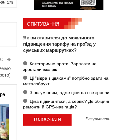
178
ОПИТУВАННЯ
Як ви ставитеся до можливого
підвищення тарифу на проїзд у
сумських маршрутках?
ИС
Категорично проти. Зарплати не
семью
зростали вже рік
фото)
Ці "відра з цвяхами" потрібно здати на
металобрухт
З розумінням, адже ціни на все зросли
ора
Ціна підвищиться, а сервіс? Де обіцяні
ремонти й GPS-навігація?
Результати