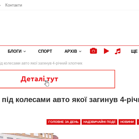
»
Контакти
БЛОГИ
СПОРТ
АРХІВ
ЩЕ
ід колесами авто якої загинув 4-річний хлопчик
під колесами авто якої загинув 4-рі
ГОЛОВНЕ ЗА ДЕНЬ
НАДЗВИЧАЙНІ ПОДІЇ
НОВИНИ