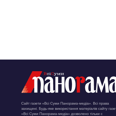
Сайт газети «Всі Суми Панорама-медіа». Всі права
захищені. Будь-яке використання матеріалів сайту газе
«Всі Суми Панорама-медіа» дозволено тільки c