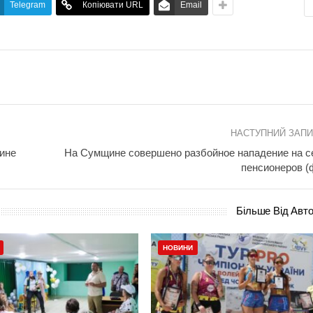
Telegram
Копіювати URL
Email
НАСТУПНИЙ ЗАП
ине
На Сумщине совершено разбойное нападение на 
пенсионеров (
Більше Від Авт
НОВИНИ