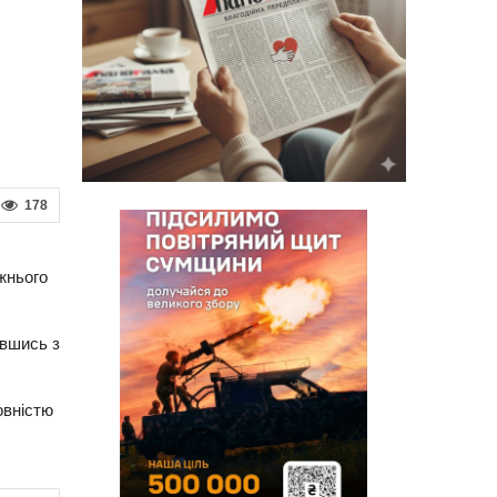
178
ожнього
авшись з
овністю