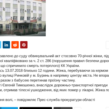
авлено до суду обвинувальний акт стосовно 70-річної жінки, під
ої кваліфіковано за ч. 2 ст. 286 (порушення правил безпеки дор
 що спричинило смерть потерплого) КК України.
ь 13.07.2018 близько 12 години. Жінка, перебуваючи за кермом
о вулиці Ринковій у м. Буринь в напрямку центру міста. Не впор
й разом з бабусею перетинав проїзну частину.
і Євгеній Тимошенко, внаслідок дорожньо-транспортної пригоди
, отримав тілесні ушкодження, від яких помер у лікарні. Жінка п
ення волі, – повідомляє Прес-служба прокуратури області