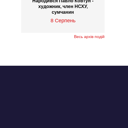
Народився Павло Ковтун -
художник, член НСХУ,
сумчанин
8 Серпень
Весь архів подій