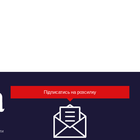
Підписатись на розсилку
ти