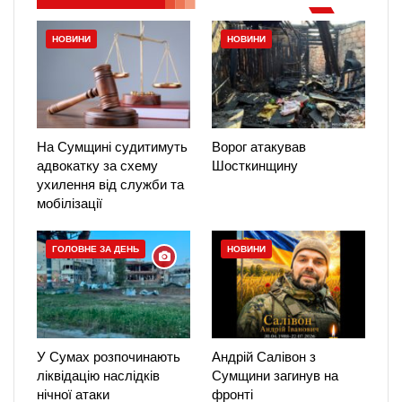
НОВИНИ
НОВИНИ
На Сумщині судитимуть
Ворог атакував
адвокатку за схему
Шосткинщину
ухилення від служби та
мобілізації
ГОЛОВНЕ ЗА ДЕНЬ
НОВИНИ
У Сумах розпочинають
Андрій Салівон з
ліквідацію наслідків
Сумщини загинув на
нічної атаки
фронті