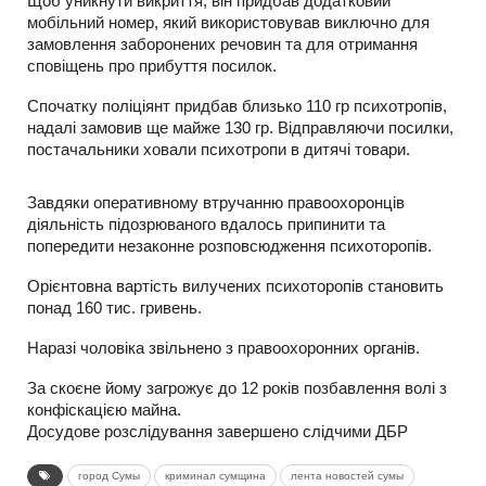
Щоб уникнути викриття, він придбав додатковий
мобільний номер, який використовував виключно для
замовлення заборонених речовин та для отримання
сповіщень про прибуття посилок.
Спочатку поліціянт придбав близько 110 гр психотропів,
надалі замовив ще майже 130 гр. Відправляючи посилки,
постачальники ховали психотропи в дитячі товари.
Завдяки оперативному втручанню правоохоронців
діяльність підозрюваного вдалось припинити та
попередити незаконне розповсюдження психоторопів.
Орієнтовна вартість вилучених психоторопів становить
понад 160 тис. гривень.
Наразі чоловіка звільнено з правоохоронних органів.
За скоєне йому загрожує до 12 років позбавлення волі з
конфіскацією майна.
Досудове розслідування завершено слідчими ДБР
город Сумы
криминал сумщина
лента новостей сумы