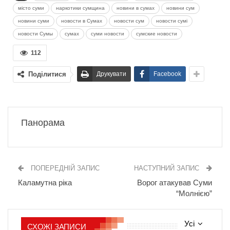
місто суми
наркотики сумщина
новини в сумах
новини сум
новини суми
новости в Сумах
новости сум
новости сумі
новости Сумы
сумах
суми новости
сумские новости
112
Поділитися
Друкувати
Facebook
Панорама
ПОПЕРЕДНІЙ ЗАПИС
НАСТУПНИЙ ЗАПИС
Каламутна ріка
Ворог атакував Суми
“Молнією”
Усі
СХОЖІ ЗАПИСИ