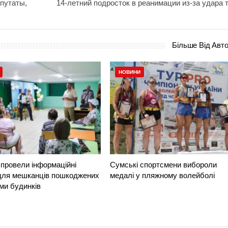
епутаты,
14-летний подросток в реанимации из-за удара 
Більше Від Авт
НОВИНИ
провели інформаційні
Сумські спортсмени вибороли
 для мешканців пошкоджених
медалі у пляжному волейболі
ми будинків