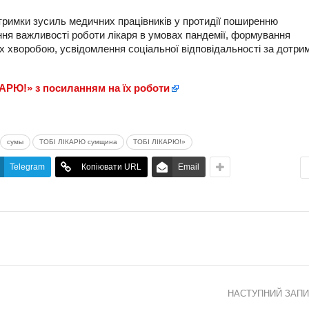
дтримки зусиль медичних працівників у протидії поширенню
ння важливості роботи лікаря в умовах пандемії, формування
х хворобою, усвідомлення соціальної відповідальності за дотри
АРЮ!» з посиланням на їх роботи
сумы
ТОБІ ЛІКАРЮ сумщина
ТОБІ ЛІКАРЮ!»
Telegram
Копіювати URL
Email
НАСТУПНИЙ ЗАП