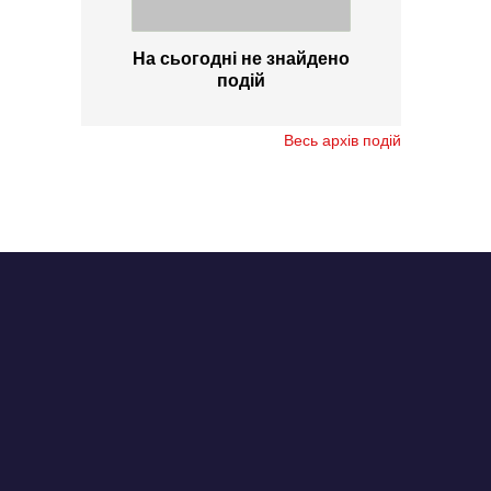
На сьогодні не знайдено
подій
Весь архів подій