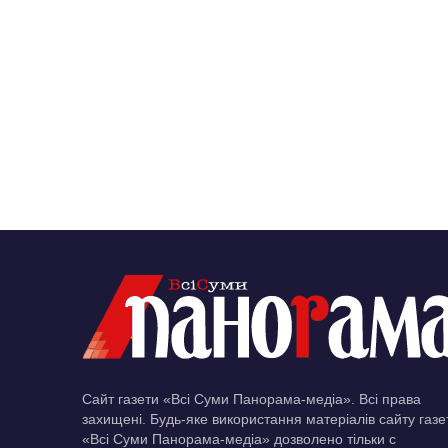
Сайт газети «Всі Суми Панорама-медіа». Всі права
захищені. Будь-яке використання матеріалів сайту газе
«Всі Суми Панорама-медіа» дозволено тільки c