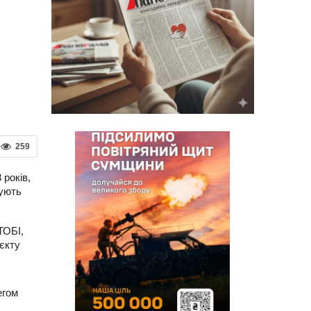
259
 років,
тують
ТОБІ,
єкту
егом