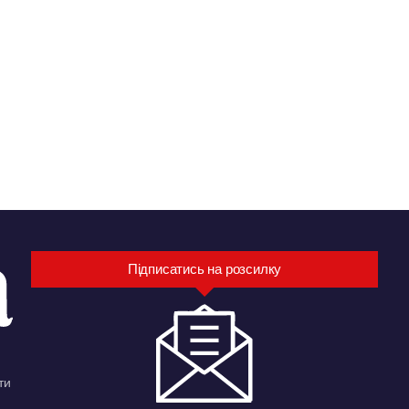
Підписатись на розсилку
ти