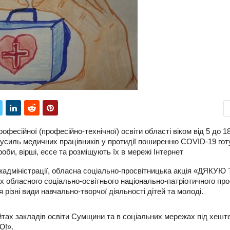
офесійної (професійно-технічної) освіти області віком від 5 до 18
 зусиль медичних працівників у протидії поширенню COVID-19 го
оби, вірші, ессе та розміщують їх в мережі Інтернет
жадміністрації, обласна соціально-просвітницька акція «ДЯКУЮ 
х обласного соціально-освітнього національно-патріотичного про
 різні види навчально-творчої діяльності дітей та молоді.
йтах закладів освіти Сумщини та в соціальних мережах під хешт
!».