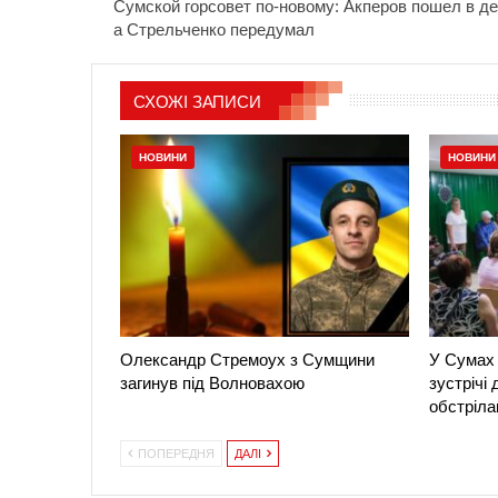
Сумской горсовет по-новому: Акперов пошел в д
а Стрельченко передумал
СХОЖІ ЗАПИСИ
НОВИНИ
НОВИНИ
Олександр Стремоух з Сумщини
У Сумах 
загинув під Волновахою
зустрічі
обстріла
ПОПЕРЕДНЯ
ДАЛІ