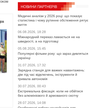
током
НОВИНИ ПАРТНЕРІВ
Медичні аналізи у 2026 році: що показує
статистика і чому рутинне обстеження рятує
ора
життя
06.08.2026, 18:28
Міжнародний переказ ламається не на
швидкості, а на підготовці
05.08.2026, 15:45
Популярні фільми року: що зараз дивляться
українці
31.07.2026, 17:32
Зарядна станція для важких навантажень:
дім під час відключень, інструменти й
тривала автономія
30.07.2026, 00:43
Екстремальна фіксація: коли не обійтися
без алюмінієвого й армованого скотчу
28.07.2026, 14:08
Особливості вибору контейнерів для