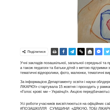
Поділитися
Учні закладів позашкільної, загальної середньої та пр
а також педагоги та батьки дітей з метою підтримки
тематичні відеоролики, фото, малюнки, тематичні вир
За інформацією Департаменту освіти і науки облдер
ЛІКАРЮ!» стартувала 15 жовтня і проходить у рамка
«Голос крові: ми – Українці!». Акцією передбачаються
Усі роботи учасників висвітлюються на офіційних са
#ПОЗАШКІЛЛЯ_ СУМЩИНИ_«ДЯКУЮ, ТОБІ ЛІКАРЮ