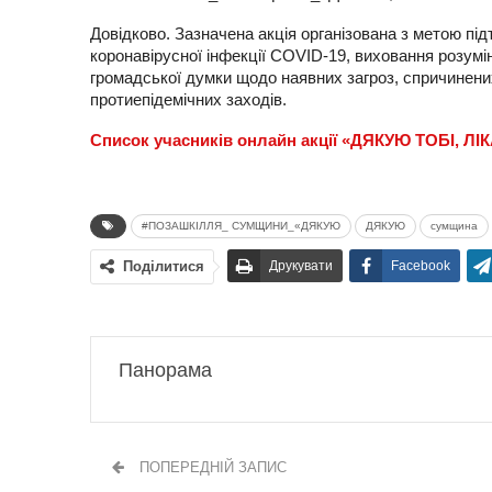
Довідково. Зазначена акція організована з метою пі
коронавірусної інфекції COVID-19, виховання розумі
громадської думки щодо наявних загроз, спричинени
протиепідемічних заходів.
Список учасників онлайн акції «ДЯКУЮ ТОБІ, ЛІК
#ПОЗАШКІЛЛЯ_ СУМЩИНИ_«ДЯКУЮ
ДЯКУЮ
сумщина
Поділитися
Друкувати
Facebook
Панорама
ПОПЕРЕДНІЙ ЗАПИС