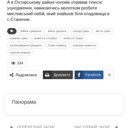
А в Охтирському районі чоловік отримав тілесні
ушкодження, намагаючись молотком розбити
мисливський набій, який знайшов біля кладовища в
с.Станичне.
Війна сумщина
війна україна
город Сумы
місто суми
новини суми
новости в Сумах
новости Сумы
розмінування сумщина
Суми новини
сумские новости
сумські новини
124
Поділитися
Друкувати
Facebook
Панорама
ПОПЕРЕДНІЙ ЗАПИС
НАСТУПНИЙ ЗАПИС