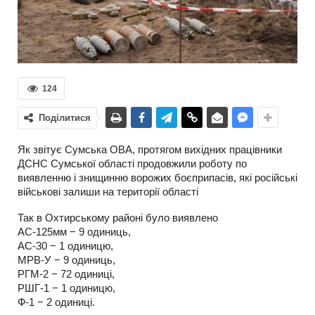
124
Поділитися
Як звітує Сумська ОВА, протягом вихідних працівники
ДСНС Сумської області продовжили роботу по
виявленню і знищинню ворожих боєприпасів, які російські
військові залиши на території області
Так в Охтирському районі було виявлено
АС-125мм − 9 одиниць,
АС-30 − 1 одиницю,
МРВ-У − 9 одиниць,
РГМ-2 − 72 одиниці,
РШГ-1 − 1 одиницю,
Ф-1 − 2 одиниці.