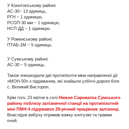
У Конотопському районі:
АС-30− 13 одиниць,
РГН − 1 одиницю,
РСОП-30 мм − 1 одиницю,
НСП ДД − 1 одиницю.
У Роменському районі:
ПТАБ-1М − 5 одиниць.
У Сумському районі:
АС-30 − 5 одиниць.
Також знешкодили дві протипіхотні міни направленої дії
«МОН-50» з підривачем, які знайшли узбіччі дороги біля
с. Великий Вистороп.
Крім того, 23 квітня в селі
Нижня Сироватка Сумського
району поблизу залізничної станції на протипіхотній
міні ПМН-4 підірвався 29-річний працівник залізниці
.
Внаслідок вибуху отримав важку контузію та травми
очей.