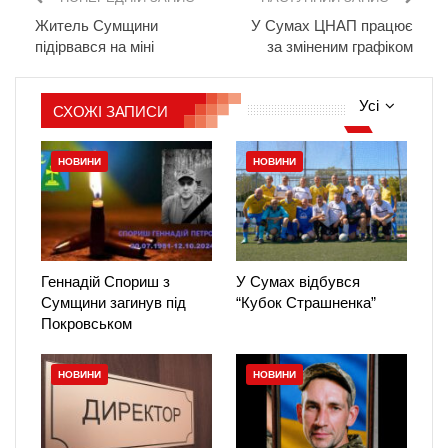
Житель Сумщини
У Сумах ЦНАП працює
підірвався на міні
за зміненим графіком
Усі
СХОЖІ ЗАПИСИ
НОВИНИ
НОВИНИ
Геннадій Спориш з
У Сумах відбувся
Сумщини загинув під
“Кубок Страшненка”
Покровськом
НОВИНИ
НОВИНИ