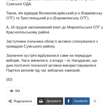
Сумської ОДА.
Також, він відвідав Великописарівський р-н (Кириківську
ОТГ) та Тростянецький р-н (Боромлянську ОТГ).
А, 16 грудня запланований візит до Миропільської ОТГ у
Краснопільському районі.
Заступники очільника області активно спілкувалися з
громадою Сумського району.
Зазначені зустрічі відбувалися саме на передодні
виборів. Часи змінилися, а влада – ні. Нагадаємо, що
дані політичні технології активно використовувалися
Партією регіонів під час виборчих кампаній.
(ІD)
382
Поділитися
Друкувати
Facebook