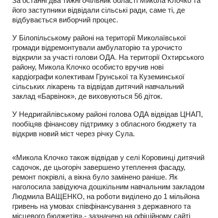
За останні два тижні очільник області Микола Клочко та
його заступники відвідали сільські ради, саме ті, де
відбувається виборчий процес.
У Білопільському районі на території Миколаївської
громади відремонтували амбулаторію та урочисто
відкрили за участі голови ОДА. На території Охтирського
району, Микола Клочко особисто вручив нові
кардіографи колективам Грунської та Куземинської
сільських лікарень та відвідав дитячий навчальний
заклад «Барвінок», де виховуються 56 діток.
У Недригайлівському районі голова ОДА відвідав ЦНАП,
пообіцяв фінансову підтримку з обласного бюджету та
відкрив новий міст через річку Сула.
«Микола Клочко також відвідав у селі Коровинці дитячий
садочок, де цьогоріч завершено утеплення фасаду,
ремонт покрівлі, а вікна було замінено раніше. Як
наголосила завідуюча дошкільним навчальним закладом
Людмила ВАЩЕНКО, на роботи виділено до 1 мільйона
гривень на умовах співфінансування з державного та
місцевого бюджетів»,- зазначено на офіційному сайті