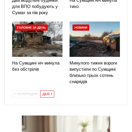
Два модульні будинки
На Сумщині ніч минула
для ВПО побудують у
тихо
Сумах за пів року
ГОЛОВНЕ ЗА ДЕНЬ
НОВИНИ
На Сумщині ніч минула
Минулого тижня вороги
без обстрілів
випустили по Сумщині
близько трьох сотень
снарядів
ПОПЕРЕДНЯ
ДАЛІ