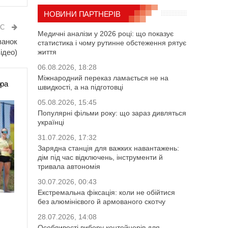
НОВИНИ ПАРТНЕРІВ
ИС
Медичні аналізи у 2026 році: що показує
ванок
статистика і чому рутинне обстеження рятує
ідео)
життя
06.08.2026, 18:28
Міжнародний переказ ламається не на
ора
швидкості, а на підготовці
05.08.2026, 15:45
Популярні фільми року: що зараз дивляться
українці
31.07.2026, 17:32
Зарядна станція для важких навантажень:
дім під час відключень, інструменти й
тривала автономія
30.07.2026, 00:43
Екстремальна фіксація: коли не обійтися
без алюмінієвого й армованого скотчу
28.07.2026, 14:08
Особливості вибору контейнерів для