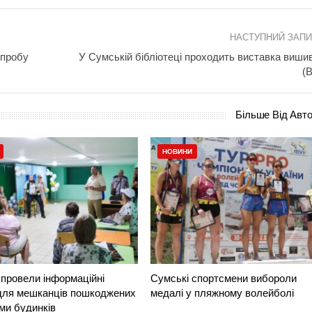
НАСТУПНИЙ ЗАП
спробу
У Сумській бібліотеці проходить виставка виши
(В
Більше Від Авт
НОВИНИ
провели інформаційні
Сумські спортсмени вибороли
 для мешканців пошкоджених
медалі у пляжному волейболі
ми будинків