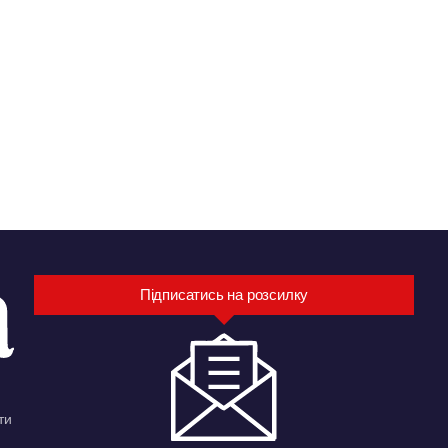
Підписатись на розсилку
ти