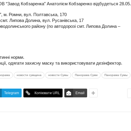
ОВ “Завод Кобзаренка” Анатолієм Кобзаренко відбудеться 28.05.
о”, м. Ромни, вул. Полтавська, 170
, смт. Липова Долина, вул. Русанівська, 17
оводолинського району (по автодорозі смт. Липова Долина –
тинні норми.
ї, одягати захисну маску та використовувати дезінфектор.
анорама
новости сумщина
новости Сумы
Панорама Суми
Панорама Сумы
Telegram
Копіювати URL
Email