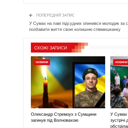
ПОПЕРЕДНІЙ ЗАПИС
У Сумах на лаві підсудних опинився молодик за 
позбавити життя свою колишню співмешканку
СХОЖІ ЗАПИСИ
НОВИНИ
НОВИНИ
Олександр Стремоух з Сумщини
У Сумах 
загинув під Волновахою
зустрічі
обстріла