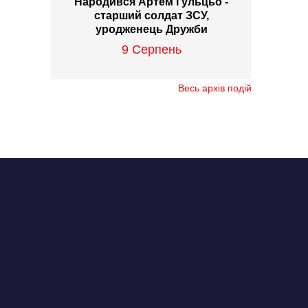
Народився Артем Гульцьо -
старший солдат ЗСУ,
уродженець Дружби
9 Серпень
Весь архів подій