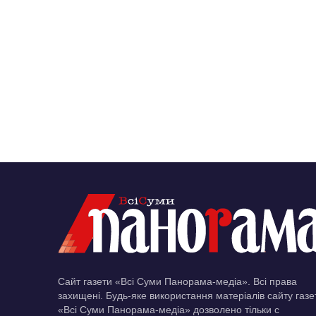
Сайт газети «Всі Суми Панорама-медіа». Всі права
захищені. Будь-яке використання матеріалів сайту газе
«Всі Суми Панорама-медіа» дозволено тільки c