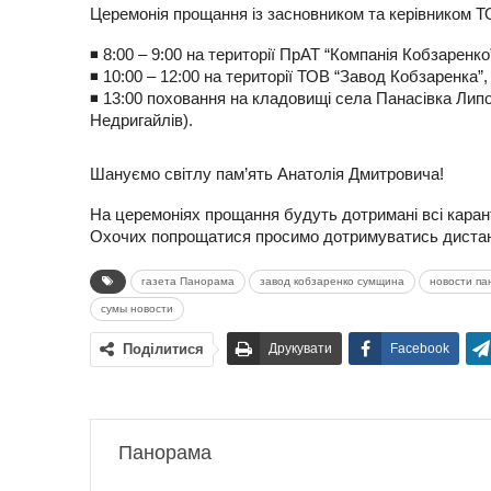
Церемонія прощання із засновником та керівником Т
◾️ 8:00 – 9:00 на території ПрАТ “Компанія Кобзаренк
◾️ 10:00 – 12:00 на території ТОВ “Завод Кобзаренка”
◾️ 13:00 поховання на кладовищі села Панасівка Лип
Недригайлів).
Шануємо світлу пам’ять Анатолія Дмитровича!
На церемоніях прощання будуть дотримані всі каран
Охочих попрощатися просимо дотримуватись дистанці
газета Панорама
завод кобзаренко сумщина
новости п
сумы новости
Поділитися
Друкувати
Facebook
Панорама