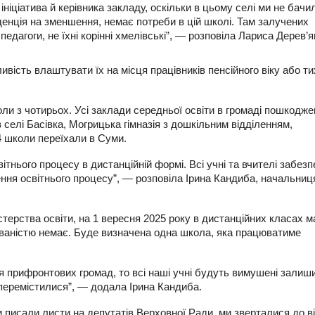
ніціатива й керівника закладу, оскільки в цьому селі ми не бачи
енція на зменшення, немає потреби в цій школі. Там залучених
педагоги, не їхні корінні хмелівські”, — розповіла Лариса Дерев’
ивість влаштувати їх на місця працівників пенсійного віку або тих
ли з чотирьох. Усі заклади середньої освіти в громаді пошкодже
в селі Басівка, Могрицька гімназія з дошкільним відділенням,
 4 школи переїхали в Суми.
тнього процесу в дистанційній формі. Всі учні та вчителі забезп
ння освітнього процесу”, — розповіла Ірина Кандиба, начальниц
істерства освіти, на 1 вересня 2025 року в дистанційних класах м
нюваністю немає. Буде визначена одна школа, яка працюватиме
я прифронтових громад, то всі наші учні будуть вимушені залиш
 перемістилися”, — додала Ірина Кандиба.
и писали листи на депутатів Верховної Ради, ми зверталися до в