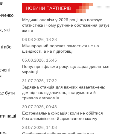
ли
НОВИНИ ПАРТНЕРІВ
янченко.
Медичні аналізи у 2026 році: що показує
статистика і чому рутинне обстеження рятує
, які
життя
06.08.2026, 18:28
Міжнародний переказ ламається не на
ні або
швидкості, а на підготовці
05.08.2026, 15:45
Популярні фільми року: що зараз дивляться
ечені
українці
я
31.07.2026, 17:32
Зарядна станція для важких навантажень:
дім під час відключень, інструменти й
ає бути
тривала автономія
30.07.2026, 00:43
Екстремальна фіксація: коли не обійтися
ити наші
без алюмінієвого й армованого скотчу
28.07.2026, 14:08
іце-
Особливості вибору контейнерів для