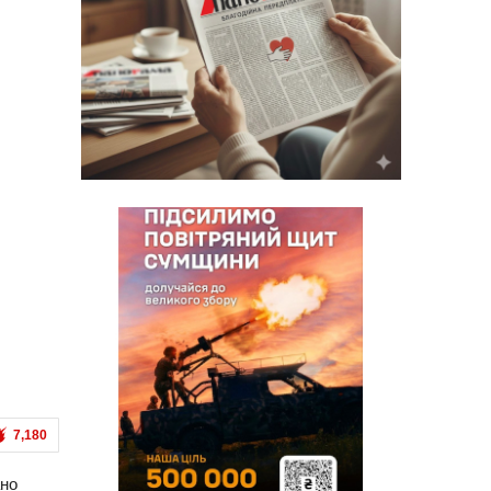
7,180
ано