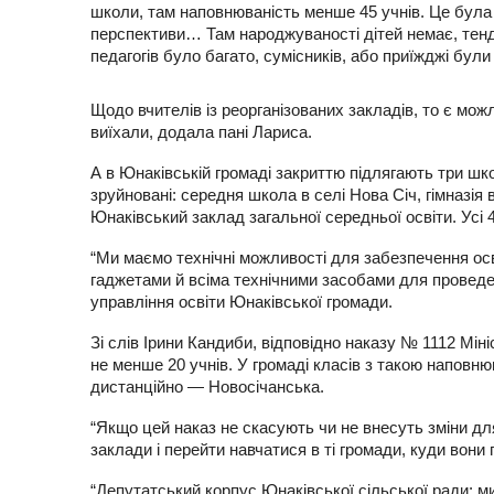
школи, там наповнюваність менше 45 учнів. Це була і
перспективи… Там народжуваності дітей немає, тенд
педагогів було багато, сумісників, або приїжджі були 
Щодо вчителів із реорганізованих закладів, то є можл
виїхали, додала пані Лариса.
А в Юнаківській громаді закриттю підлягають три шко
зруйновані: середня школа в селі Нова Січ, гімназія 
Юнаківський заклад загальної середньої освіти. Усі
“Ми маємо технічні можливості для забезпечення осві
гаджетами й всіма технічними засобами для проведе
управління освіти Юнаківської громади.
Зі слів Ірини Кандиби, відповідно наказу № 1112 Мін
не менше 20 учнів. У громаді класів з такою напов
дистанційно — Новосічанська.
“Якщо цей наказ не скасують чи не внесуть зміни дл
заклади і перейти навчатися в ті громади, куди вони
“Депутатський корпус Юнаківської сільської ради: м