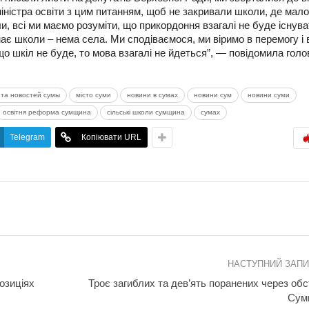
міністра освіти з цим питанням, щоб не закривали школи, де мало
, всі ми маємо розуміти, що прикордоння взагалі не буде існуват
має школи – нема села. Ми сподіваємося, ми віримо в перемогу і 
о шкіл не буде, то мова взагалі не йдеться”, — повідомила голо
та новостей сумы
місто суми
новини в сумах
новини сум
новини суми
освітня реформа сумщина
сільські школи сумщина
сумах
Telegram
Копіювати URL
НАСТУПНИЙ ЗАП
озиціях
Троє загиблих та дев’ять поранених через обс
Сум