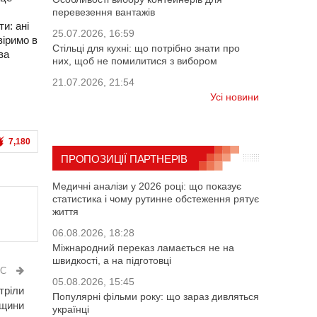
перевезення вантажів
и: ані
25.07.2026, 16:59
віримо в
Стільці для кухні: що потрібно знати про
ва
них, щоб не помилитися з вибором
21.07.2026, 21:54
Усі новини
7,180
ПРОПОЗИЦІЇ ПАРТНЕРІВ
Медичні аналізи у 2026 році: що показує
статистика і чому рутинне обстеження рятує
життя
06.08.2026, 18:28
Міжнародний переказ ламається не на
швидкості, а на підготовці
ИС
05.08.2026, 15:45
тріли
Популярні фільми року: що зараз дивляться
щини
українці