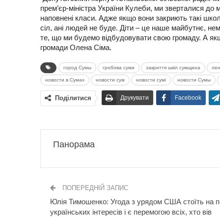
прем’єр-міністра України Кулеби, ми зверталися до 
наповнені класи. Адже якщо вони закриють такі школи
сіл, ані людей не буде. Діти – це наше майбутнє, не
те, що ми будемо відбудовувати свою громаду. А якщ
громади Олена Сіма.
город Сумы
гробова суми
закриття шкіл сумщина
лен
новости в Сумах
новости сум
новости сумі
новости Сумы
Поділитися
Друкувати
Facebook
Панорама
ПОПЕРЕДНІЙ ЗАПИС
Юлія Тимошенко: Угода з урядом США стоїть на п
українських інтересів і є перемогою всіх, хто вів