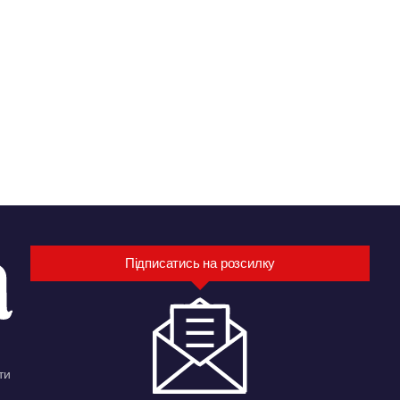
Підписатись на розсилку
ти