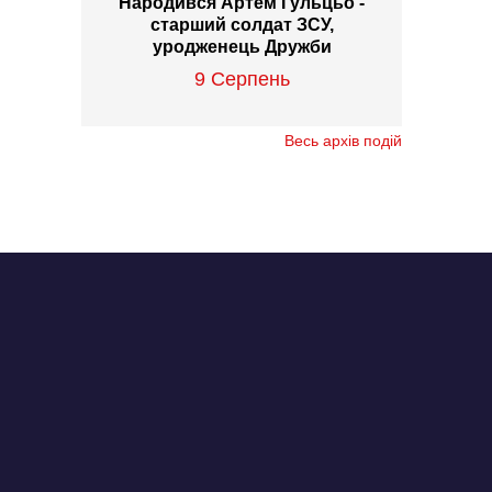
Народився Артем Гульцьо -
старший солдат ЗСУ,
уродженець Дружби
9 Серпень
Весь архів подій