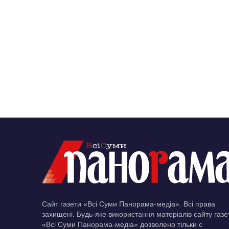
Сайт газети «Всі Суми Панорама-медіа». Всі права
захищені. Будь-яке використання матеріалів сайту газе
«Всі Суми Панорама-медіа» дозволено тільки c