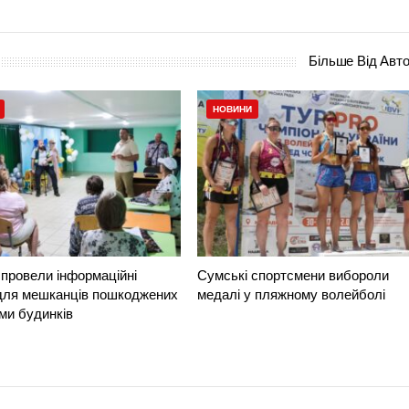
Більше Від Авт
НОВИНИ
провели інформаційні
Сумські спортсмени вибороли
 для мешканців пошкоджених
медалі у пляжному волейболі
ми будинків