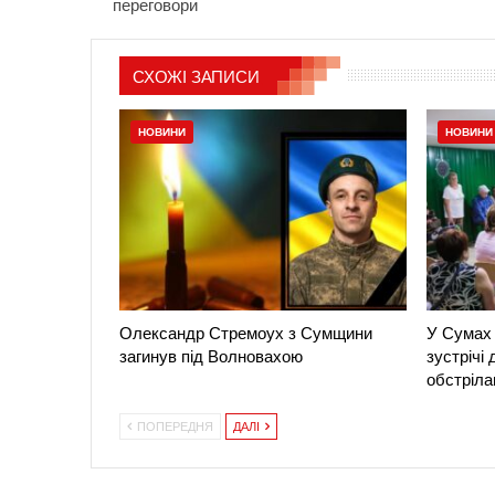
переговори
СХОЖІ ЗАПИСИ
НОВИНИ
НОВИНИ
Олександр Стремоух з Сумщини
У Сумах 
загинув під Волновахою
зустрічі
обстріла
ПОПЕРЕДНЯ
ДАЛІ