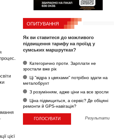
ОПИТУВАННЯ
Як ви ставитеся до можливого
підвищення тарифу на проїзд у
сумських маршрутках?
я
 процес.
Категорично проти. Зарплати не
зростали вже рік
світи
Ці "відра з цвяхами" потрібно здати на
ки
металобрухт
З розумінням, адже ціни на все зросли
Ціна підвищиться, а сервіс? Де обіцяні
ремонти й GPS-навігація?
имання
о
Результати
ії цієї