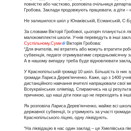
повністю або частково, розповіла очільниця департам
Гробова. Заклади продовжують працювати, а діти – 
Не залишилося шкіл у Юнаківській, Есманській, С-Б
За словами Вікторії Гробової, цьогоріч планується лі
малокомплектні школи. Учнів переведуть в інші закл
Суспільному.Суми
Вікторія Гробова:
“Для вчителів, які втратять або можуть втратити ро
субвенція, педагог отримуватиме середньомісячну зар
А в нашому випадку треба буде відновлювати закла
У Краснопільській громаді 10 шкіл. Більшість із них 
громади Лариса Дерев’янченко. Каже, що з 1400 учні
дистанційного навчання вчителі напрацювали свої мет
Всеукраїнських олімпіад. Спираючись на ці результати
причиною, що наші діти поки що не переходять в інші
Як розповіла Лариса Дерев’янченко, майже всі школ
державної субвенції, їх утримують за участі громади
Краснопільського ліцею, одну ліквідують.
“На ліквідацію в нас один заклад – це Хмелівська гім