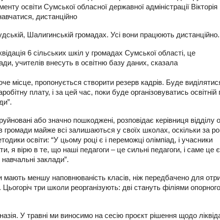
енту освіти Сумської обласної державної адміністрації Вікторія
навчатися, дистанційно
удській, Шалигинській громадах. Усі вони працюють дистанційно.
квідація 6 сільських шкіл у громадах Сумської області, це
ади, учителів внесуть в освітню базу даних, сказала
боче місце, пропонується створити резерв кадрів. Буде виділятис
обітну плату, і за цей час, поки буде організовуватись освітній
ди”.
зруйновані або значно пошкоджені, розповідає керівниця відділу о
в громади майже всі залишаються у своїх школах, оскільки за ро
одики освіти: “У цьому році є і переможці олімпіад, і учасники
, я вірю в те, що наші педагоги – це сильні педагоги, і саме це є
 навчальні заклади”.
и мають меншу наповнюваність класів, ніж передбачено для отр
. Цьогоріч три школи реорганізують: дві стануть філіями опорног
назія. У травні ми виносимо на сесію проєкт рішення щодо ліквідац